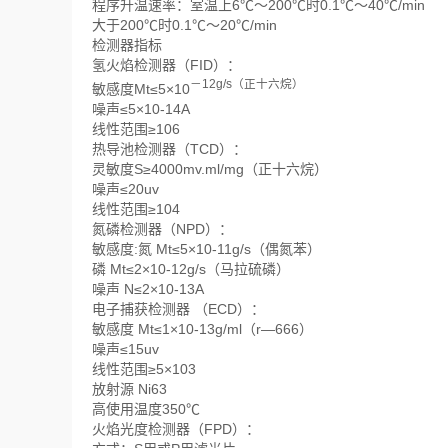
程序升温速率：室温上6℃～200℃时0.1℃～40℃/min
大于200℃时0.1℃～20℃/min
检测器指标
氢火焰检测器（FID）：
－12g/s（正十六烷）
敏感度Mt≤5×10
噪声≤5×10-14A
线性范围≥106
热导池检测器（TCD）：
灵敏度S≥4000mv.ml/mg（正十六烷）
噪声≤20uv
线性范围≥104
氮磷检测器（NPD）：
敏感度:氮 Mt≤5×10-11g/s（偶氮苯）
磷 Mt≤2×10-12g/s（马拉硫磷）
噪声 N≤2×10-13A
电子捕获检测器 （ECD）：
敏感度 Mt≤1×10-13g/ml（r—666）
噪声≤15uv
线性范围≥5×103
放射源 Ni63
高使用温度350℃
火焰光度检测器（FPD）：