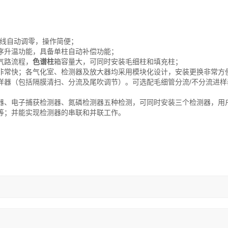
基线自动调零，操作简便；
序升温功能，具备单柱自动补偿功能；
气路流程，
色谱柱
箱容量大，可同时安装毛细柱和填充柱；
非常快；各气化室、检测器及放大器均采用模块化设计，安装更换非常方
样器（包括隔膜清扫、分流及尾吹调节）。可选配毛细管分流/不分流进样
器、电子捕获检测器、氮磷检测器五种检测，可同时安装三个检测器，用
等；并能实现检测器的串联和并联工作。