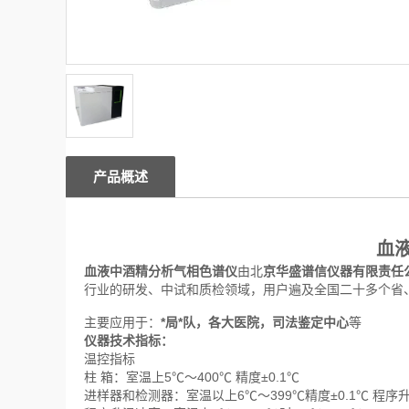
产品概述
血
血液中酒精分析气相色谱仪
由北
京华盛谱信仪器有限责任
行业的研发、中试和质检领域，用户遍及全国二十多个省
主要应用于：
*局*队，各大医院，司法鉴定中心
等
仪器技术指标：
温控指标
柱 箱：室温上5℃～400℃ 精度±0.1℃
进样器和检测器：室温以上6℃～399℃精度±0.1℃ 程