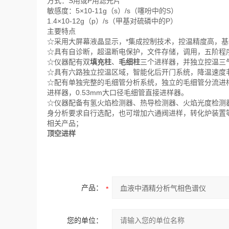
方式：S用或P用滤光片
敏感度：5×10-11g（s）/s（噻吩中的S）
1.4×10-12g（p）/s（甲基对硫磷中的P）
主要特点
☆采用大屏幕液晶显示，*集成控制技术，控温精度高，
☆具有自诊断，超温断电保护，文件存储，调用，五阶程
☆仪器配有双
填充柱
、
毛细柱
三个进样器，并独立控温三
☆具有六路独立控温区域，智能化后开门系统，降温速度
☆配有单独完整的毛细管分析系统，独立的毛细管分流进
进样器，0.53mm大口径毛细管直接进样器。
☆仪器配备有氢火焰检测器、热导检测器、火焰光度检测
身分析要求自行选配，也可增加六通阀进样，转化炉装置
相关产品；
顶空进样
产品：
您的单位：