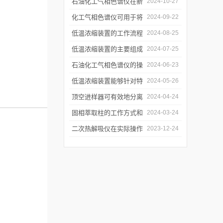
和使用注意事项
石油化工气相色谱仪在新
2024-10-27
材料、新产品的研发中的
化工气相色谱仪可用于将
2024-09-22
应用
样品引入色谱柱并推动分
低温浓缩装置的工作流程
2024-08-25
离过程
及使用注意事项
低温浓缩装置的主要组成
2024-07-25
部分及具体工作流程分析
石油化工气相色谱仪的操
2024-06-23
作要点详细分析
低温浓缩装置能够针对特
2024-05-26
定的目标组分进行有效浓
顶空进样器可有效地分离
2024-04-24
缩
和富集样品中的挥发性成
固相萃取柱的工作方式和
2024-03-24
分
应用场景
二次热解吸仪在实际操作
2023-12-24
过程中的具体事项