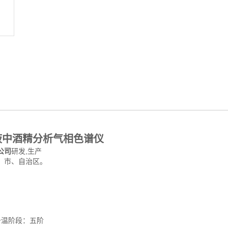
液中酒精分析气相色谱仪
公司
研发,生产
、市、自治区。
序升温阶段：五阶