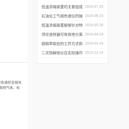
离过程
及使用注意事项
低温浓缩装置的主要组成
2024-07-25
部分及具体工作流程分析
石油化工气相色谱仪的操
2024-06-23
作要点详细分析
低温浓缩装置能够针对特
2024-05-26
定的目标组分进行有效浓
顶空进样器可有效地分离
2024-04-24
缩
和富集样品中的挥发性成
固相萃取柱的工作方式和
2024-03-24
分
应用场景
二次热解吸仪在实际操作
2023-12-24
过程中的具体事项
液色谱柱及相关
高纯气体、标