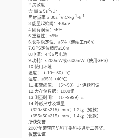
2.灵敏度
-1
含 量 ≥ 5s
/Ur
-1
-1
-1
照射量率 ≥ 30s
/nC•kg
•h
3.能量起始阈：40keV
4.固有误差：≤5%
5.重复性：≤5%
6.长期稳定性：≤5%（连续工作8h）
7.GPS定位精度≤10m
8.电源：4节5号电池
9.功耗：≤200mW或≤600mW（使用GPS）
10.使用环境
温度：（-10～50）℃
湿度：≤95%（40℃）
11.报警阈值：（5～50）Ur 连续可调
12.大存储数据：1008组
13.测量时间：（1～9999）s
14.外形尺寸及重量
（320×50×215）mm；1.2㎏（短款）
（655×50×215）mm；1.4㎏（长款）
所获荣誉
2007年荣获国防科工委科技进步二等奖。
仪器认证