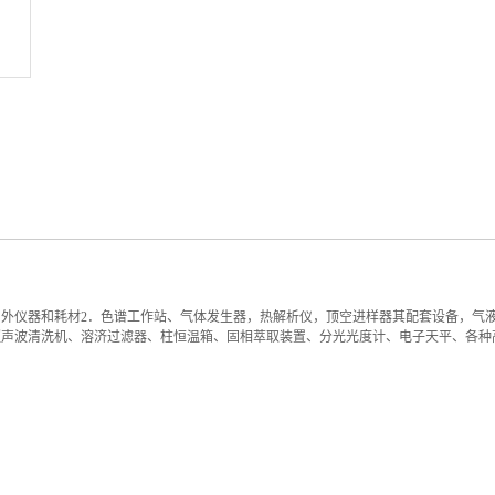
内外仪器和耗材2．色谱工作站、气体发生器，热解析仪，顶空进样器其配套设备，气
超声波清洗机、溶济过滤器、柱恒温箱、固相萃取装置、分光光度计、电子天平、各种