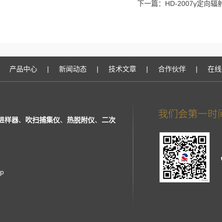
下一篇：
HD-2007γ定向
产品中心
|
新闻动态
|
技术文章
|
合作伙伴
|
在线
进样器
、
吹扫捕集仪
、
热脱附仪
、
二次
ap