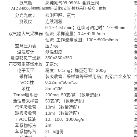
氮气瓶
高纯氮气99.999% 含减压阀
ATDS-6000热解析仪
解析-活化6支管-模拟采样-反吹一体机
分光光度计
检测甲醛、氨气
测氡仪
连续测氡
0.1～1.5L/min；连续可调定时：1～99min
双气路大气采样器
恒流 采样流量：0.4～0.6L/min
恒流 工作流量范围：100～500ml/min
空盒压力表
压力表
温湿度计
测温湿度
350×350×350
数显鼓风干燥箱
石英双重蒸馏水仪
无氨水
电子天平
精度：0.1mg；称量范围：200g
采样箱
装吸收管、采样管等采样用品；配铝合金支架
0.32mm*50m*1u
TVOC柱
3mm*2M
苯柱
Tenax吸附管
200mg 50支/盒 （数量选配）
活性炭采样管
50支/包 （数量选配）
气泡吸收管
10ml （数量选配）
玻板吸收管
10ml （数量选配）
TVOC标液
10、100、1000ug/ml
2ml
苯系物标液
苯系物标气
2L 5组份