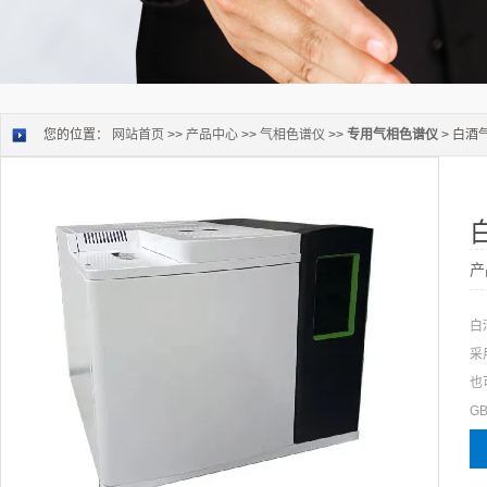
您的位置：
网站首页
>>
产品中心
>>
气相色谱仪
>>
专用气相色谱仪
> 白酒
产
白
采
也
GB