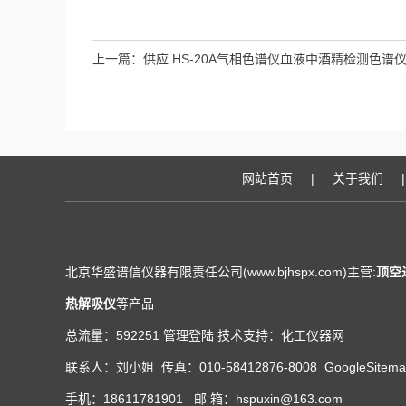
上一篇：
供应 HS-20A气相色谱仪血液中酒精检测色谱
网站首页
|
关于我们
|
北京华盛谱信仪器有限责任公司(www.bjhspx.com)主营:
顶空
热解吸仪
等产品
总流量：592251
管理登陆
技术支持：
化工仪器网
联系人：刘小姐 传真：010-58412876-8008
GoogleSitem
手机：18611781901 邮 箱：hspuxin@163.com