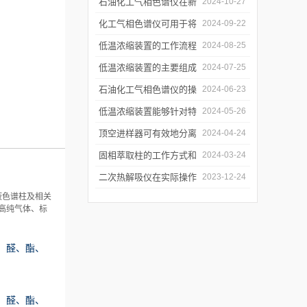
和使用注意事项
石油化工气相色谱仪在新
2024-10-27
材料、新产品的研发中的
化工气相色谱仪可用于将
2024-09-22
应用
样品引入色谱柱并推动分
低温浓缩装置的工作流程
2024-08-25
离过程
及使用注意事项
低温浓缩装置的主要组成
2024-07-25
部分及具体工作流程分析
石油化工气相色谱仪的操
2024-06-23
作要点详细分析
低温浓缩装置能够针对特
2024-05-26
定的目标组分进行有效浓
顶空进样器可有效地分离
2024-04-24
缩
和富集样品中的挥发性成
固相萃取柱的工作方式和
2024-03-24
分
应用场景
二次热解吸仪在实际操作
2023-12-24
液色谱柱及相关
过程中的具体事项
高纯气体、标
、醛、酯、
、醛、酯、