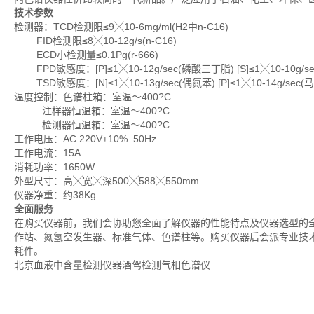
技术参数
检测器：TCD检测限≤9╳10-6mg/ml(H2中n-C16)
FID检测限≤8╳10-12g/s(n-C16)
ECD小检测量≤0.1Pg(r-666)
FPD敏感度：[P]≤1╳10-12g/sec(磷酸三丁脂) [S]≤1╳10-10g/
TSD敏感度：[N]≤1╳10-13g/sec(偶氮苯) [P]≤1╳10-14g/sec
温度控制：色谱柱箱：室温～400?C
注样器恒温箱：室温～400?C
检测器恒温箱：室温～400?C
工作电压：AC 220V±10% 50Hz
工作电流：15A
消耗功率：1650W
外型尺寸：高╳宽╳深500╳588╳550mm
仪器净重：约38Kg
全面服务
在购买仪器前，我们会协助您全面了解仪器的性能特点及仪器选型的
作站、氮氢空发生器、标准气体、色谱柱等。购买仪器后会派专业技
耗件。
北京血液中含量检测仪器酒驾检测气相色谱仪