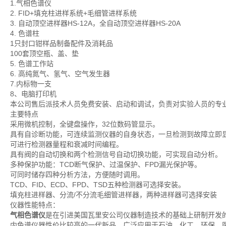
1.气相色谱仪
2. FID+填充柱进样系统+毛细管进样系统
3. 自动顶空进样器HS-12A，全自动顶空进样器HS-20A
4. 色谱柱
1只封口钳样品制备配件及消耗品
100套顶空瓶、盖、垫
5. 色谱工作站
6. 高纯氮气、氢气、空气发生器
7.内标物一支
8、电脑打印机
本公司售后派技术人员免费安装、启动和调试，负责对实验人员的专业
主要特点
采用微机控制，全键盘操作，32位数码管显示。
具有自诊断功能，可连续监测仪器的自身状态，一旦检测到故障立即
可进行检测器量程和衰减时间编程。
具有阀的自动切换和两个检测信号自动切换功能，可实现自动分析。
多种保护功能：TCD断气保护、过温保护、FPD漏光保护等。
可同时储存四种分析方法，方便随时调用。
TCD、FID、ECD、FPD、TSD五种检测器可选择安装。
填充柱进样器、分流/不分流毛细管进样器，两种进样器可选择安装
仪器性能特点：
气相色谱仪
是在引进美国瓦里安公司仪器制造技术的基础上研制开发
内色谱仪器性价比较高的一代新品。广泛应用于石油、化工、环保、