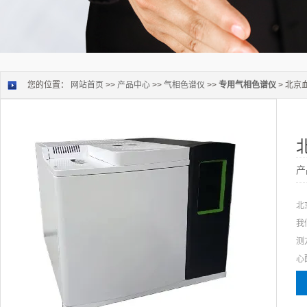
您的位置：
网站首页
>>
产品中心
>>
气相色谱仪
>>
专用气相色谱仪
> 北
产
北
我
测
心
随
测