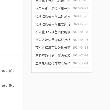
和使用注意事项
石油化工气相色谱仪在新
2024-10-27
材料、新产品的研发中的
化工气相色谱仪可用于将
2024-09-22
应用
样品引入色谱柱并推动分
低温浓缩装置的工作流程
2024-08-25
离过程
及使用注意事项
低温浓缩装置的主要组成
2024-07-25
部分及具体工作流程分析
石油化工气相色谱仪的操
2024-06-23
作要点详细分析
低温浓缩装置能够针对特
2024-05-26
定的目标组分进行有效浓
顶空进样器可有效地分离
2024-04-24
缩
和富集样品中的挥发性成
固相萃取柱的工作方式和
2024-03-24
分
应用场景
二次热解吸仪在实际操作
2023-12-24
、醛、酯、
过程中的具体事项
、醛、酯、