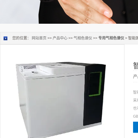
您的位置：
网站首页
>>
产品中心
>>
气相色谱仪
>>
专用气相色谱仪
> 智
产
智
采
也
GB