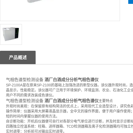
产品概述
气相色谱型检测设备
酒厂白酒成分分析气相色谱仪
SP-2100A是在原来SP-2100的基础上加强改进的新型仪器。该仪器外观
晶显示，性能稳定。该仪器可广泛用于环境保护、环境监测、农业、石油化工企
用户不同的需求改装成色谱仪。
气相色谱型检测设备
酒厂白酒成分分析气相色谱仪
主要特点
外观时尚美观：在保留原有结构简洁的优点上，采用现代工业造型设计，讲究色
操作简单：仪器采用大屏幕液晶显示器，全中文的操作界面，便于用户操作使用
短的时间内掌握仪器的使用方法。
自诊断功能：开机后仪器便可自行对各部分电气单位进行诊断，并及时显示诊断
四路独立控温系统：柱箱、进样器箱、TCD检测器箱及离子化检测器箱均可独立
实时调零：分析前可对输出实时调零。