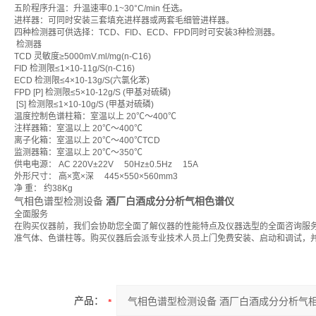
五阶程序升温：升温速率0.1~30°C/min 任选。
进样器：可同时安装三套填充进样器或两套毛细管进样器。
四种检测器可供选择：TCD、FID、ECD、FPD同时可安装3种检测器。
检测器
TCD 灵敏度≥5000mV.ml/mg(n-C16)
FID 检测限≤1×10-11g/S(n-C16)
ECD 检测限≤4×10-13g/S(六氯化苯)
FPD [P] 检测限≤5×10-12g/S (甲基对硫磷)
[S] 检测限≤1×10-10g/S (甲基对硫磷)
温度控制色谱柱箱：室温以上 20℃～400℃
注样器箱：室温以上 20℃～400℃
离子化箱：室温以上 20℃～400℃TCD
监测器箱：室温以上 20℃～350℃
供电电源： AC 220V±22V 50Hz±0.5Hz 15A
外形尺寸： 高×宽×深 445×550×560mm3
净 重： 约38Kg
气相色谱型检测设备
酒厂白酒成分分析气相色谱仪
全面服务
在购买仪器前，我们会协助您全面了解仪器的性能特点及仪器选型的全面咨询服
准气
体、色谱柱等。购买仪器后会派专业技术人员上门免费安装、启动和调试，
产品：