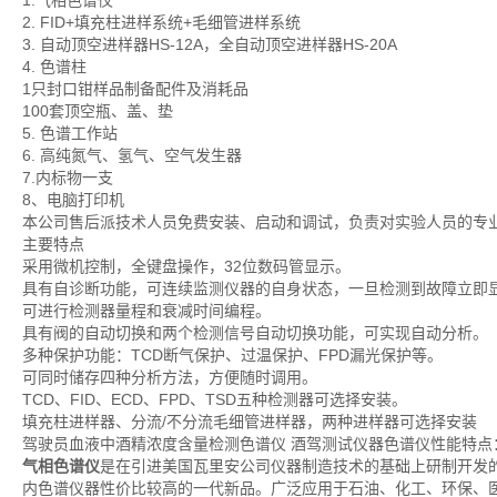
1.气相色谱仪
2. FID+填充柱进样系统+毛细管进样系统
3. 自动顶空进样器HS-12A，全自动顶空进样器HS-20A
4. 色谱柱
1只封口钳样品制备配件及消耗品
100套顶空瓶、盖、垫
5. 色谱工作站
6. 高纯氮气、氢气、空气发生器
7.内标物一支
8、电脑打印机
本公司售后派技术人员免费安装、启动和调试，负责对实验人员的专业
主要特点
采用微机控制，全键盘操作，32位数码管显示。
具有自诊断功能，可连续监测仪器的自身状态，一旦检测到故障立即
可进行检测器量程和衰减时间编程。
具有阀的自动切换和两个检测信号自动切换功能，可实现自动分析。
多种保护功能：TCD断气保护、过温保护、FPD漏光保护等。
可同时储存四种分析方法，方便随时调用。
TCD、FID、ECD、FPD、TSD五种检测器可选择安装。
填充柱进样器、分流/不分流毛细管进样器，两种进样器可选择安装
驾驶员血液中酒精浓度含量检测色谱仪 酒驾测试仪器色谱仪性能特点
气相色谱仪
是在引进美国瓦里安公司仪器制造技术的基础上研制开发
内色谱仪器性价比较高的一代新品。广泛应用于石油、化工、环保、