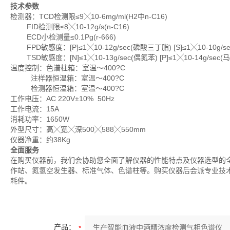
技术参数
检测器：TCD检测限≤9╳10-6mg/ml(H2中n-C16)
FID检测限≤8╳10-12g/s(n-C16)
ECD小检测量≤0.1Pg(r-666)
FPD敏感度：[P]≤1╳10-12g/sec(磷酸三丁脂) [S]≤1╳10-10g/
TSD敏感度：[N]≤1╳10-13g/sec(偶氮苯) [P]≤1╳10-14g/sec
温度控制：色谱柱箱：室温～400?C
注样器恒温箱：室温～400?C
检测器恒温箱：室温～400?C
工作电压：AC 220V±10% 50Hz
工作电流：15A
消耗功率：1650W
外型尺寸：高╳宽╳深500╳588╳550mm
仪器净重：约38Kg
全面服务
在购买仪器前，我们会协助您全面了解仪器的性能特点及仪器选型的
作站、氮氢空发生器、标准气体、色谱柱等。购买仪器后会派专业技
耗件。
产品：