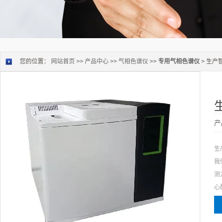
您的位置：
网站首页
>>
产品中心
>>
气相色谱仪
>>
专用气相色谱仪
> 生
产
生
我
测
心