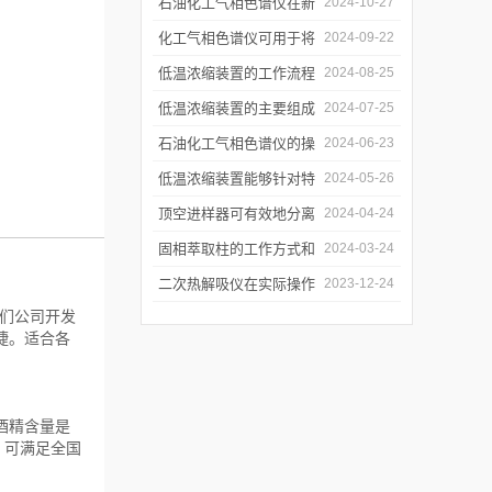
和使用注意事项
石油化工气相色谱仪在新
2024-10-27
材料、新产品的研发中的
化工气相色谱仪可用于将
2024-09-22
应用
样品引入色谱柱并推动分
低温浓缩装置的工作流程
2024-08-25
离过程
及使用注意事项
低温浓缩装置的主要组成
2024-07-25
部分及具体工作流程分析
石油化工气相色谱仪的操
2024-06-23
作要点详细分析
低温浓缩装置能够针对特
2024-05-26
定的目标组分进行有效浓
顶空进样器可有效地分离
2024-04-24
缩
和富集样品中的挥发性成
固相萃取柱的工作方式和
2024-03-24
分
应用场景
二次热解吸仪在实际操作
2023-12-24
们公司开发
过程中的具体事项
捷。适合各
酒精含量是
。可满足全国