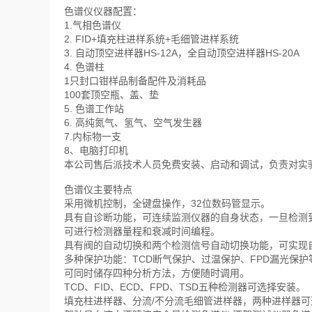
色谱仪仪器配置：
1.气相色谱仪
2. FID+填充柱进样系统+毛细管进样系统
3. 自动顶空进样器HS-12A，全自动顶空进样器HS-20A
4. 色谱柱
1只封口钳样品制备配件及消耗品
100套顶空瓶、盖、垫
5. 色谱工作站
6. 高纯氮气、氢气、空气发生器
7.内标物一支
8、电脑打印机
本公司售后派技术人员免费安装、启动和调试，负责对实验
色谱仪主要特点
采用微机控制，全键盘操作，32位数码管显示。
具有自诊断功能，可连续监测仪器的自身状态，一旦检测
可进行检测器量程和衰减时间编程。
具有阀的自动切换和两个检测信号自动切换功能，可实现
多种保护功能：TCD断气保护、过温保护、FPD漏光保护
可同时储存四种分析方法，方便随时调用。
TCD、FID、ECD、FPD、TSD五种检测器可选择安装。
填充柱进样器、分流/不分流毛细管进样器，两种进样器可