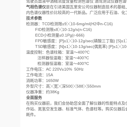
驾驶员血液中酒精浓度含量检测色谱仪 酒驾测试仪器色谱
气相色谱仪
是在引进美国瓦里安公司仪器制造技术的基础
内色谱仪器性价比较高的一代新品。广泛应用于石油、化
技术参数
检测器：TCD检测限≤9╳10-6mg/ml(H2中n-C16)
FID检测限≤8╳10-12g/s(n-C16)
ECD小检测量≤0.1Pg(r-666)
FPD敏感度：[P]≤1╳10-12g/sec(磷酸三丁脂) [S]≤1╳
TSD敏感度：[N]≤1╳10-13g/sec(偶氮苯) [P]≤1╳10-
温度控制：色谱柱箱：室温～400?C
注样器恒温箱：室温～400?C
检测器恒温箱：室温～400?C
工作电压：AC 220V±10% 50Hz
工作电流：15A
消耗功率：1650W
外型尺寸：高╳宽╳深500╳588╳550mm
仪器净重：约38Kg
全面服务
在购买仪器前，我们会协助您全面了解仪器的性能特点及
作站、氮氢空发生器、标准气体、色谱柱等。购买仪器后
耗件。