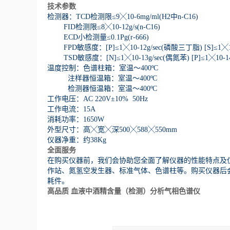
技术参数
检测器：TCD检测限≤9╳10-6mg/ml(H2中n-C16)
FID检测限≤8╳10-12g/s(n-C16)
ECD小检测量≤0.1Pg(r-666)
FPD敏感度：[P]≤1╳10-12g/sec(磷酸三丁脂) [S]≤1╳1
TSD敏感度：[N]≤1╳10-13g/sec(偶氮苯) [P]≤1╳10-1
温度控制：色谱柱箱：室温～400ºC
注样器恒温箱：室温～400ºC
检测器恒温箱：室温～400ºC
工作电压：AC 220V±10% 50Hz
工作电流：15A
消耗功率：1650W
外型尺寸：高╳宽╳深500╳588╳550mm
仪器净重：约38Kg
全面服务
在购买仪器前，我们会协助您全面了解仪器的性能特点及
作站、氮氢空发生器、标准气体、色谱柱等。购买仪器后
耗件。
高品质 血液中酒精含量（检测）分析气相色谱仪