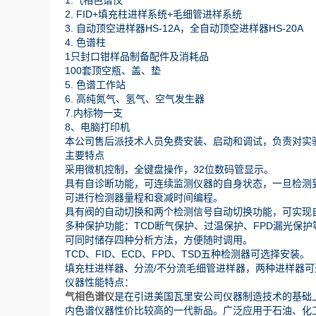
1.气相色谱仪
2. FID+填充柱进样系统+毛细管进样系统
3. 自动顶空进样器HS-12A，全自动顶空进样器HS-20A
4. 色谱柱
1只封口钳样品制备配件及消耗品
100套顶空瓶、盖、垫
5. 色谱工作站
6. 高纯氮气、氢气、空气发生器
7.内标物一支
8、电脑打印机
本公司售后派技术人员免费安装、启动和调试，负责对实验
主要特点
采用微机控制，全键盘操作，32位数码管显示。
具有自诊断功能，可连续监测仪器的自身状态，一旦检测
可进行检测器量程和衰减时间编程。
具有阀的自动切换和两个检测信号自动切换功能，可实现
多种保护功能：TCD断气保护、过温保护、FPD漏光保护
可同时储存四种分析方法，方便随时调用。
TCD、FID、ECD、FPD、TSD五种检测器可选择安装。
填充柱进样器、分流/不分流毛细管进样器，两种进样器可
仪器性能特点：
气相色谱仪
是在引进美国瓦里安公司仪器制造技术的基础
内色谱仪器性价比较高的一代新品。广泛应用于石油、化