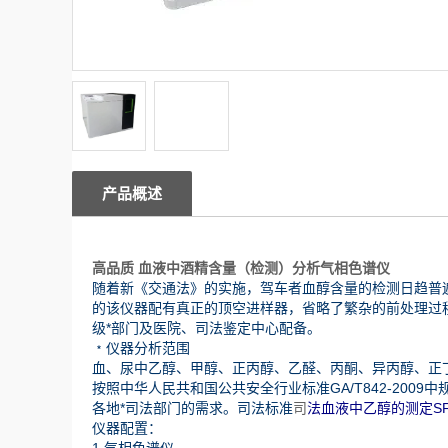
产品概述
高品质 血液中酒精含量（检测）分析气相色谱仪
随着新《交通法》的实施，驾车者血醇含量的检测日趋普
的该仪器配有真正的顶空进样器，省略了繁杂的前处理过
级*部门及医院、司法鉴定中心配备。
﹡仪器分析范围
血、尿中乙醇、甲醇、正丙醇、乙醛、丙酮、异丙醇、正
按照中华人民共和国公共安全行业标准GA/T842-20
各地*司法部门的需求。司法标准
司
法血液中乙醇的测定SF/
仪器配置：