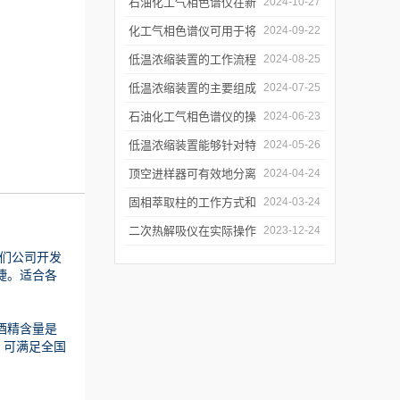
和使用注意事项
石油化工气相色谱仪在新
2024-10-27
材料、新产品的研发中的
化工气相色谱仪可用于将
2024-09-22
应用
样品引入色谱柱并推动分
低温浓缩装置的工作流程
2024-08-25
离过程
及使用注意事项
低温浓缩装置的主要组成
2024-07-25
部分及具体工作流程分析
石油化工气相色谱仪的操
2024-06-23
作要点详细分析
低温浓缩装置能够针对特
2024-05-26
定的目标组分进行有效浓
顶空进样器可有效地分离
2024-04-24
缩
和富集样品中的挥发性成
固相萃取柱的工作方式和
2024-03-24
分
应用场景
二次热解吸仪在实际操作
2023-12-24
们公司开发
过程中的具体事项
捷。适合各
酒精含量是
。可满足全国