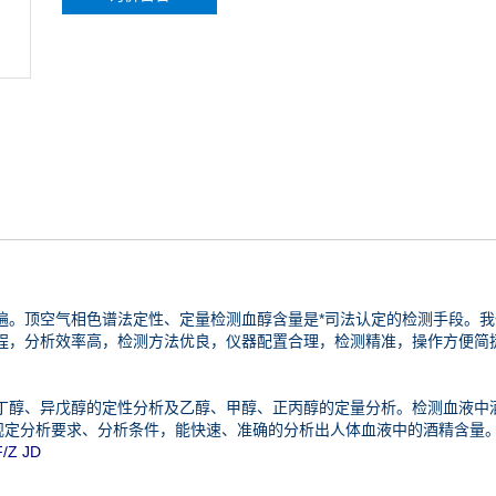
遍。顶空气相色谱法定性、定量检测血醇含量是*司法认定的检测手段。我
程，分析效率高，检测方法优良，仪器配置合理，检测精准，操作方便简
丁醇、异戊醇的定性分析及乙醇、甲醇、正丙醇的定量分析。检测血液中
09中规定分析要求、分析条件，能快速、准确的分析出人体血液中的酒精含量
Z JD