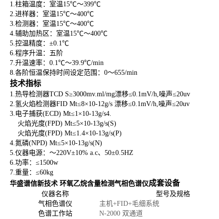
1.
柱箱温度：室温15℃～399℃
2.
进样器：室温15℃～400℃
3.
检测器：室温15℃～400℃
4.
辅助加热区：室温15℃～400℃
5.
控温精度：±0.1℃
6.
程序升温：五阶
7.
升温速率：0.1℃～39.9℃/min
8.
各阶恒温保持时间设定范围：0～655/min
技术指标
1.
热导检测器TCD S≥3000mv.ml/mg漂移≤0.1mV/h,噪声≤20uv
2.
氢火焰检测器FID Mt≤8×10-12g/s 漂移≤0.1mV/h,噪声≤20uv
3.
电子捕获(ECD) Mt≤1×10-13g/s4.
火焰光度(FPD) Mt≤5×10-13g/s(S)
火焰光度(FPD) Mt≤1.4×10-13g/s(P)
4.
氮磷(NPD) Mt≤5×10-13g/s(N)
5.
仪器电源：～220V±10% a.c、50±0.5HZ
6.
功率：≤1500w
7.
重量：≤60kg
成套设备
华盛谱信新技术 环氧乙烷含量检测
气相色谱仪
仪器名称
型号及规格
气相色谱仪
主机+FID+毛细系统
色谱工作站
N-2000 双通道