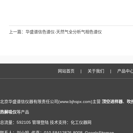
上一篇：
华盛谱信色谱仪-天然气全分析气相色谱仪
网站首页
|
关于我们
|
产品中
北京华盛谱信仪器有限责任公司(www.bjhspx.com)主营:
顶空进样器
、
吹
热解吸仪
等产品
总流量：592105
管理登陆
技术支持：
化工仪器网
联系人：刘小姐 传真：010-58412876-8008
GoogleSitemap