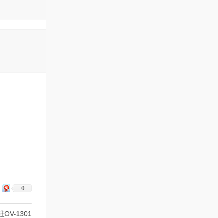
0
V-1301