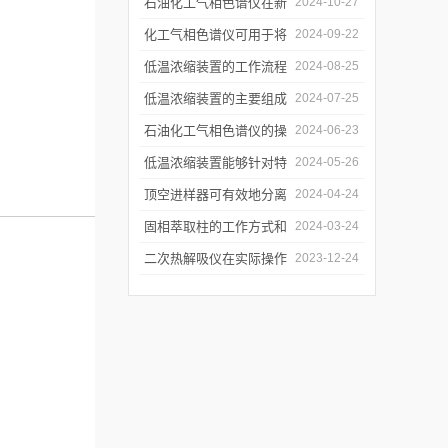
和使用注意事项
石油化工气相色谱仪在新
2024-10-27
材料、新产品的研发中的
化工气相色谱仪可用于将
2024-09-22
应用
样品引入色谱柱并推动分
低温浓缩装置的工作流程
2024-08-25
离过程
及使用注意事项
低温浓缩装置的主要组成
2024-07-25
部分及具体工作流程分析
石油化工气相色谱仪的操
2024-06-23
作要点详细分析
低温浓缩装置能够针对特
2024-05-26
定的目标组分进行有效浓
顶空进样器可有效地分离
2024-04-24
缩
和富集样品中的挥发性成
固相萃取柱的工作方式和
2024-03-24
分
应用场景
二次热解吸仪在实际操作
2023-12-24
过程中的具体事项