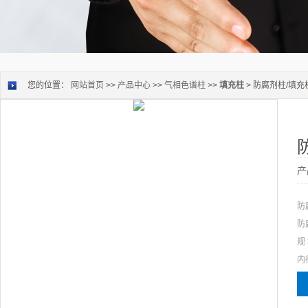
您的位置：
网站首页
>>
产品中心
>>
气相色谱柱
>>
填充柱
> 防腐剂柱/填充
产
防
防
规
内
▲
色