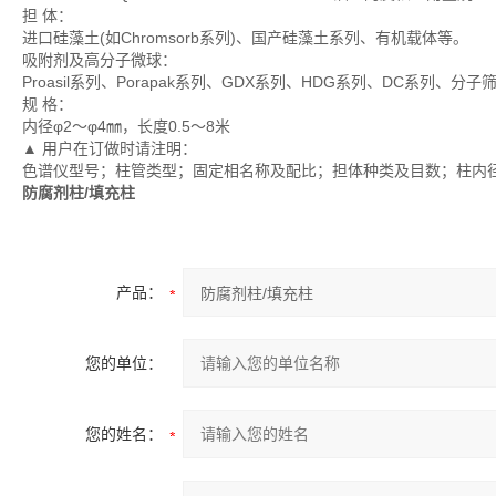
担 体：
进口硅藻土(如Chromsorb系列)、国产硅藻土系列、有机载体等。
吸附剂及高分子微球：
Proasil系列、Porapak系列、GDX系列、HDG系列、DC系列
规 格：
内径φ2～φ4㎜，长度0.5～8米
▲ 用户在订做时请注明：
色谱仪型号；柱管类型；固定相名称及配比；担体种类及目数；柱内
防腐剂柱/填充柱
产品：
您的单位：
您的姓名：