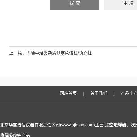
上一篇：
丙烯中烃类杂质测定色谱柱/填充柱
网站首页
|
关于我们
|
产品中
北京华盛谱信仪器有限责任公司(www.bjhspx.com)主营:
顶空进样器
、
吹
热解吸仪
等产品