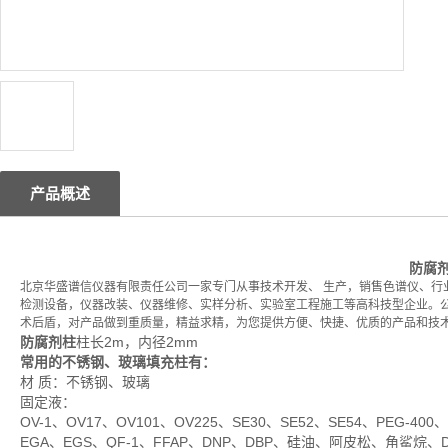
产品概述
防腐剂
北京华盛谱信仪器有限责任公司一家专门从事技术开发、 生产，销售色谱仪、行
检测设备，仪器改装、仪器维修、实样分析、实验室工程施工等高科技型企业。
术后盾，对产品做到重质量，精益求精，为您提供方便、快捷、优质的产品和技
防腐剂柱
柱长2m，内径2mm
常用的不锈钢、玻璃填充柱有：
材 质：不锈钢、玻璃
固定液：
OV-1、OV17、OV101、OV225、SE30、SE52、SE54、PEG-400、
EGA、EGS、QF-1、FFAP、DNP、DBP、硅油、阿皮松、角鲨烷、