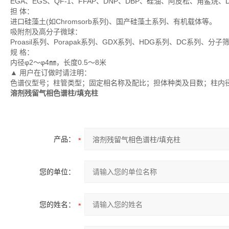
EGA、EGS、QF-1、FFAP、DNP、DBP、硅油、阿皮松、角鲨烷、
担 体：
进口硅藻土(如Chromsorb系列)、国产硅藻土系列、有机载体等。
吸附剂及高分子微球：
Proasil系列、Porapak系列、GDX系列、HDG系列、DC系列
规 格：
内径φ2～φ4㎜，长度0.5～8米
▲ 用户在订做时请注明：
色谱仪型号；柱管类型；固定相名称及配比；担体种类及目数；柱内
溶剂残留气相色谱柱/填充柱
产品：
您的单位：
您的姓名：