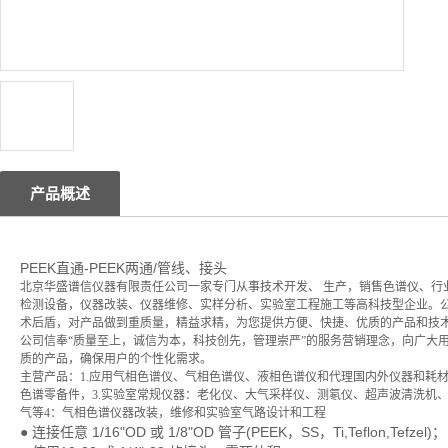
产品概述
PEEK直通-PEEK两通/管线、接头
北京华盛谱信仪器有限责任公司一家专门从事技术开发、 生产，销售色谱仪、行
检测设备，仪器改装、仪器维修、实样分析、实验室工程施工等高科技型企业。
术后盾，对产品做到重质量，精益求精，为您提供方便、快捷、优质的产品和技
公司信奉“质量至上，诚信为本，科技创先，管理崇严”的服务营销理念，向广大
质的产品，确保用户的个性化需求。
主营产品：1.应用气相色谱仪、气相色谱仪、液相色谱仪和代理国内外仪器和耗
色谱零备件，3.实验室常规仪器：老化仪、大气采样仪、测氡仪、超声波清洗机
气等4：气相色谱仪器改装，维修和实验室气路设计和工程
● 连接任意 1/16"OD 或 1/8"OD 管子(PEEK，SS，Ti,Teflon,Tefzel)；