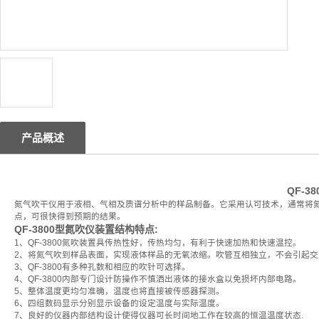
产品概述
QF-3
氮气吹干仪用于液相、气相及质谱分析中的样品制备。它采用认可技术，通常将
点，可很快得到预期的结果。
QF-3800型氮吹仪
装置结构特点:
1、QF-3800氮吹装置具传热性好，传热均匀，有利于快速加热和快速温控。
2、将氮气吹到样品表面，实现液体样品的无氧浓缩。吹管互相独立，不会引起交
3、QF-3800有多种孔数和相应的吹针可选择。
4、QF-3800内部专门设计防操作不慎洒出液体的接水盒以免损坏内部电路。
5、整体温度更均匀准确，温度也将直接被传感器探测。
6、四组数码显示分别显示设备的设定温度与实际温度。
7、良好的仪器内部结构设计使得仪器可长时间地工作在较高的恒温温度状态.