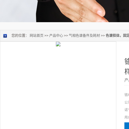
您的位置：
网站首页
>>
产品中心
>>
气相色谱备件及耗材
>>
色谱担体，固
产
铬
公
诺
用