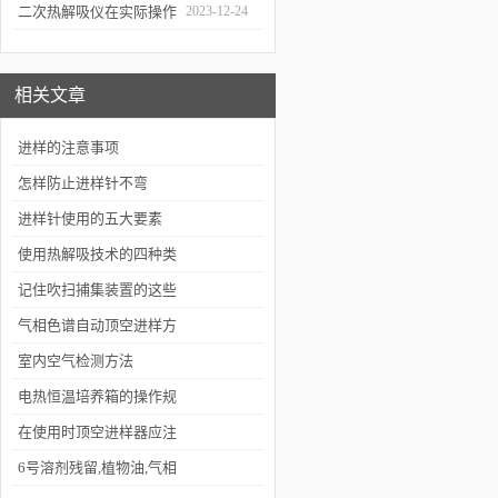
分
应用场景
二次热解吸仪在实际操作
2023-12-24
过程中的具体事项
相关文章
进样的注意事项
怎样防止进样针不弯
进样针使用的五大要素
使用热解吸技术的四种类
型
记住吹扫捕集装置的这些
使用须知，运用起来能轻
气相色谱自动顶空进样方
松很多
法的优势
室内空气检测方法
电热恒温培养箱的操作规
程
在使用时顶空进样器应注
意哪些事项？
6号溶剂残留,植物油,气相