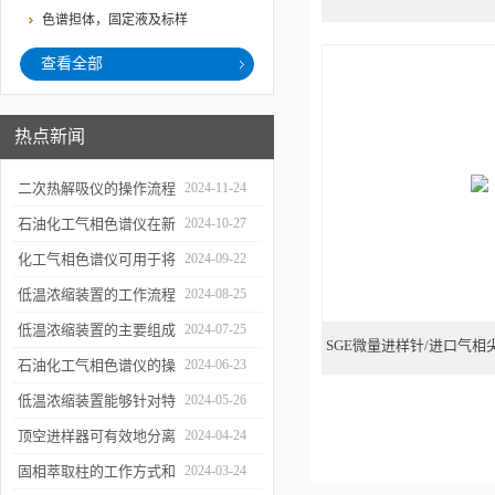
色谱担体，固定液及标样
查看全部
热点新闻
二次热解吸仪的操作流程
2024-11-24
和使用注意事项
石油化工气相色谱仪在新
2024-10-27
材料、新产品的研发中的
化工气相色谱仪可用于将
2024-09-22
应用
样品引入色谱柱并推动分
低温浓缩装置的工作流程
2024-08-25
离过程
及使用注意事项
低温浓缩装置的主要组成
2024-07-25
SGE微量进样针/进口气相
部分及具体工作流程分析
石油化工气相色谱仪的操
2024-06-23
作要点详细分析
低温浓缩装置能够针对特
2024-05-26
定的目标组分进行有效浓
顶空进样器可有效地分离
2024-04-24
缩
和富集样品中的挥发性成
固相萃取柱的工作方式和
2024-03-24