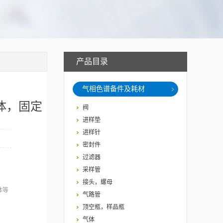
产品目录
气相色谱备件及耗材
体，固定
阀
进样垫
进样针
密封件
过滤器
采样管
接头，螺母
体等
气路管
顶空瓶，样品瓶
、分子筛、碳分子
气体