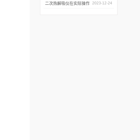
分
应用场景
二次热解吸仪在实际操作
2023-12-24
过程中的具体事项