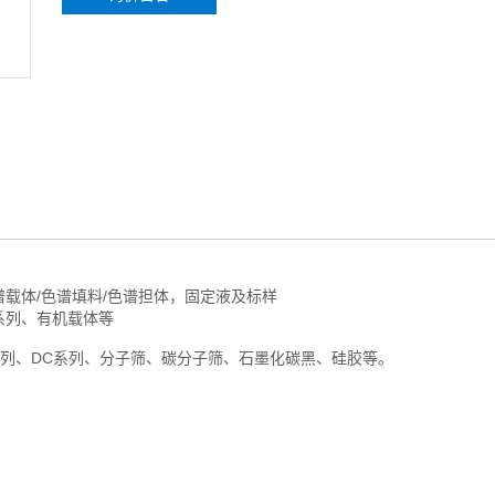
筛、石墨化碳黑、硅胶等。
气相色谱担体及固定相
谱载体/色谱填料/色谱担体，固定液及标样
土系列、有机载体等
DG系列、DC系列、分子筛、碳分子筛、石墨化碳黑、硅胶等。