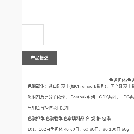
产品概述
色谱担体/色
色谱载体
：进口硅藻土(如Chromsorb系列)、国产硅藻
吸附剂及高分子微球： Porapak系列、GDX系列、H
气相色谱担体及固定相
色谱担体/色谱载体/色谱填料品 名 规 格 包 装
101、102白色担体 40-60目、60-80目、80-100目 50g