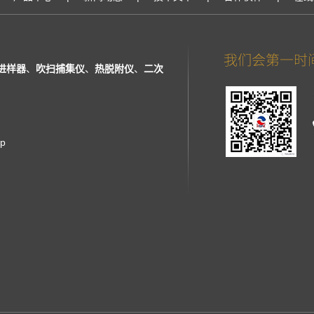
进样器
、
吹扫捕集仪
、
热脱附仪
、
二次
ap