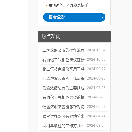
色谱担体，固定液及标样
查看全部
热点新闻
二次热解吸仪的操作流程
2024-11-24
和使用注意事项
石油化工气相色谱仪在新
2024-10-27
材料、新产品的研发中的
化工气相色谱仪可用于将
2024-09-22
应用
样品引入色谱柱并推动分
低温浓缩装置的工作流程
2024-08-25
离过程
及使用注意事项
低温浓缩装置的主要组成
2024-07-25
部分及具体工作流程分析
石油化工气相色谱仪的操
2024-06-23
作要点详细分析
低温浓缩装置能够针对特
2024-05-26
定的目标组分进行有效浓
顶空进样器可有效地分离
2024-04-24
缩
和富集样品中的挥发性成
固相萃取柱的工作方式和
2024-03-24