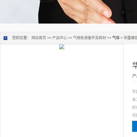
您的位置：
网站首页
>>
产品中心
>>
气相色谱备件及耗材
>>
气体
> 华盛谱
产
华
本
时
可