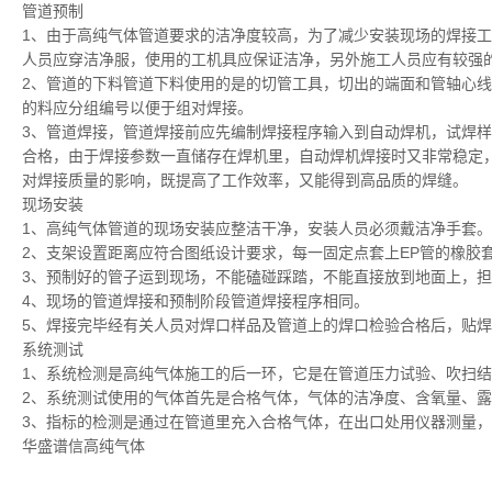
管道预制
1
、由于高纯气体管道要求的洁净度较高，为了减少安装现场的焊接
工
人员应穿洁净服，使用的工机具应保证洁净，另外施工人员应有较强
2
、管道的下料
管道下料使用的是的切管工具，切出的端面
和管轴心线
的料应分组编号以便于组对焊接。
3
、管道焊接，管道焊接前应先编制焊接程序输入到自动焊机，试焊
样
合格，
由于焊接参数一直储存在焊机里，
自动焊机焊接时又非常稳定
对
焊接质量的影响，既提高了工作效率，又能得到高品质的焊缝。
现场安装
1
、高纯气体管道的现场安装应整洁干净，安装人员必须戴洁净手套。
2
、支架设置距离应符合图纸设计要求，每一固定点套上
EP
管的
橡胶
3
、预制好的管子运到现场，不能磕碰踩踏，不能直接放到地面上，
担
4
、现场的管道焊接和预制阶段管道焊接程序相同。
5
、焊接完毕经有关人员对焊口样品及管道上的焊口检验合格后，贴
焊
系统测试
1
、系统检测是高纯气体施工的后一环，它是在管道压力试验、吹
扫结
2
、系统测试使用的气体首先是合格气体，气体的洁净度、含氧量、
露
3
、指标的检测是通过在管道里充入合格气体，在出口处用仪器测量，
华盛谱信高纯气体