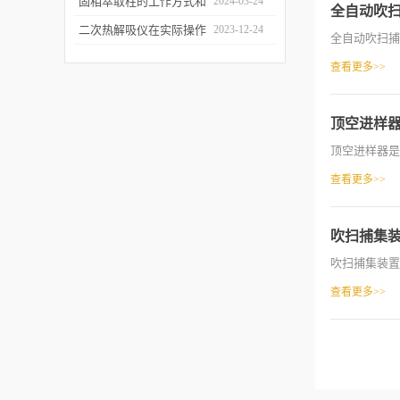
和富集样品中的挥发性成
固相萃取柱的工作方式和
2024-03-24
全自动吹
分
应用场景
二次热解吸仪在实际操作
2023-12-24
全自动吹扫捕
过程中的具体事项
查看更多>>
顶空进样
顶空进样器是
查看更多>>
吹扫捕集
吹扫捕集装置
查看更多>>