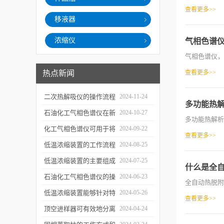
查看更多>>
移液器
浓缩仪
气相色谱
气相色谱仪，
热点新闻
查看更多>>
二次热解吸仪的操作流程
2024-11-24
多功能热
和使用注意事项
石油化工气相色谱仪在新
2024-10-27
多功能热解析
材料、新产品的研发中的
化工气相色谱仪可用于将
2024-09-22
查看更多>>
应用
样品引入色谱柱并推动分
低温浓缩装置的工作流程
2024-08-25
离过程
及使用注意事项
低温浓缩装置的主要组成
2024-07-25
什么是全
部分及具体工作流程分析
石油化工气相色谱仪的操
2024-06-23
全自动热脱附
作要点详细分析
低温浓缩装置能够针对特
2024-05-26
查看更多>>
定的目标组分进行有效浓
顶空进样器可有效地分离
2024-04-24
缩