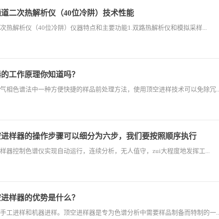
道二次热解析仪（40位冷阱）技术性能
次热解析仪（40位冷阱）仪器特点和主要功能1.双路热解析仪和模拟采样...
器的工作原理你知道吗？
气相色谱法中一种方便快捷的样品前处理方法，使用顶空进样技术可以免除冗..
空进样器的操作步骤可以细分为六步，我们要按照顺序执行
样器控制色谱仪实现自动运行，连续分析，无人值守，zui大程度地发挥工...
空进样器的优势是什么？
手工进样和机器进样。顶空进样器是专为色谱分析中需要样品制备而特制的一..