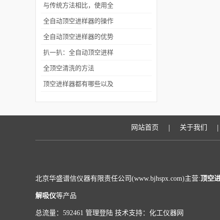
琐的样品预处理过程
使用？
与传统方法相比，使用全
自动顶空进样器的有哪些
全自动顶空进样器的操作
好处？
步骤可以细分为六步，我
全自动顶空进样器的优势
们要按照顺序执行
是什么？
扒一扒：全自动顶空进样
器的可靠结果和重现性
全顶空清洗的方法
顶空进样器都有哪些以及
其优缺点（二）
|
|
网站首页
关于我们
北京华盛谱信仪器有限责任公司(www.bjhspx.com)主营:
顶空
解吸仪
等产品
总流量：592461
管理登陆
技术支持：
化工仪器网