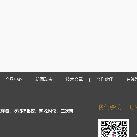
|
|
|
|
产品中心
新闻动态
技术文章
合作伙伴
在线
进样器
、
吹扫捕集仪
、
热脱附仪
、
二次热