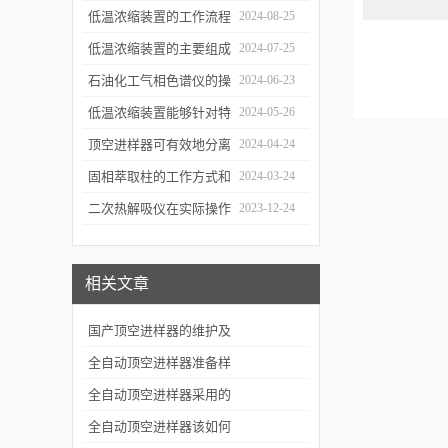
应用
样品引入色谱柱并推动分
低温浓缩装置的工作流程
2024-08-25
离过程
及使用注意事项
低温浓缩装置的主要组成
2024-07-25
部分及具体工作流程分析
石油化工气相色谱仪的操
2024-06-23
作要点详细分析
低温浓缩装置能够针对特
2024-05-26
定的目标组分进行有效浓
顶空进样器可有效地分离
2024-04-24
缩
和富集样品中的挥发性成
固相萃取柱的工作方式和
2024-03-24
分
应用场景
二次热解吸仪在实际操作
2023-12-24
过程中的具体事项
相关文章
国产顶空进样器的维护及
操作需要注意什么？
全自动顶空进样器准备样
品瓶进样的步骤
全自动顶空进样器采用的
顶空进样技术可以消除繁
全自动顶空进样器该如何