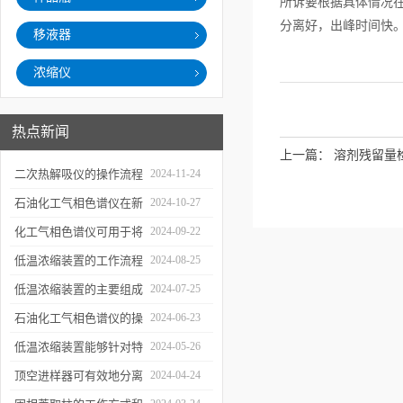
所诉要根据具体情况
分离好，出峰时间快
移液器
浓缩仪
热点新闻
上一篇：
溶剂残留量
二次热解吸仪的操作流程
2024-11-24
和使用注意事项
石油化工气相色谱仪在新
2024-10-27
材料、新产品的研发中的
化工气相色谱仪可用于将
2024-09-22
应用
样品引入色谱柱并推动分
低温浓缩装置的工作流程
2024-08-25
离过程
及使用注意事项
低温浓缩装置的主要组成
2024-07-25
部分及具体工作流程分析
石油化工气相色谱仪的操
2024-06-23
作要点详细分析
低温浓缩装置能够针对特
2024-05-26
定的目标组分进行有效浓
顶空进样器可有效地分离
2024-04-24
缩