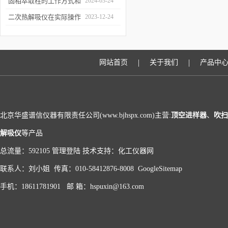
和富集样品中的挥发性成
固相萃取柱的工作方式和
2024-03-24
分
应用场景
二次热解吸仪在实际操作
2023-12-24
过程中的具体事项
|
|
网站首页
关于我们
产品中
北京华盛谱信仪器有限责任公司(www.bjhspx.com)主营:
顶空进样器
、
吹扫
解吸仪
等产品
总流量：592105
管理登陆
技术支持：
化工仪器网
联系人：刘小姐 传真：010-58412876-8008
GoogleSitemap
手机：18611781901 邮 箱：hspuxin@163.com