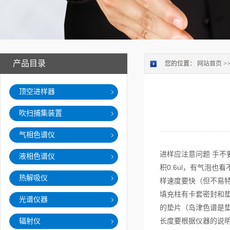
产品目录
您的位置：
网站首页
>
顶空进样器
吹扫捕集装置
气相色谱仪
进样应注意问题 手不
液相色谱仪
积0.6ul，有气泡也
热解吸仪
样速度要快（但不易特
填充柱有卡套密封和
光谱仪器
的垫片（岛津色谱是垫
长度要根据仪器的说明
辐射仪