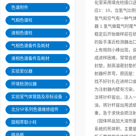
化室采用填充柱接口这
色谱附件
应1：10，当氢气比
氢气和空气有一种气体
气相色谱柱
器 1.氢气做载气时
液相色谱柱
稳定后开始做样前在给
的扳手凑近检测器出口
气相色谱备件及耗材
上有规则小峰出现，
成进样困难，常常会把
液相色谱备件及耗材
封垫，耐高温密封垫的
实验室仪器
射器杆弄弯，原因是：
找不好针扎在进样口金
环境检测仪器
为注射器内壁有污染
实验室气体管路及非标设备
法将针杆拔出，注入
浊，将针杆拔出用滤纸
北分SP系列色谱维修组件
重，急于求快会把注射
（固体样品加大溶剂量
固相萃取小柱
系统的死体积，主要是
样品瓶