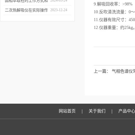
和富集样品中的挥发性成
固相萃取柱的工作方式和
2024-03-24
9.解吸回收率：>98
分
应用场景
二次热解吸仪在实际操作
2023-12-24
10.反吹清洗流量：0～4
过程中的具体事项
11.仪器有效尺寸：450×
12.仪器重量：约25kg
上一篇：
气相色谱仪
|
|
网站首页
关于我们
产品中