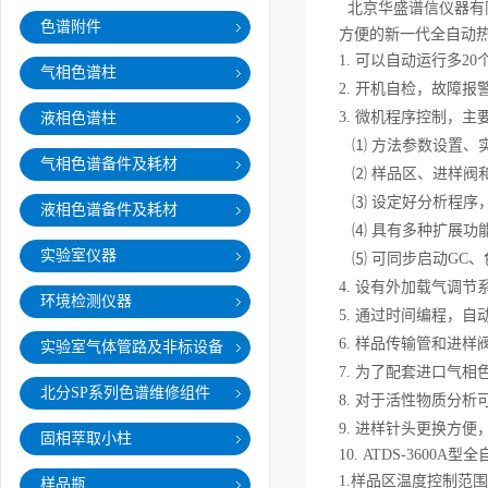
北京华盛谱信仪器有
色谱附件
方便的新一代全自动
1. 可以自动运行多2
气相色谱柱
2. 开机自检，故障
3. 微机程序控制，主
液相色谱柱
⑴ 方法参数设置、
气相色谱备件及耗材
⑵ 样品区、进样阀
⑶ 设定好分析程序
液相色谱备件及耗材
⑷ 具有多种扩展功
实验室仪器
⑸ 可同步启动GC
4. 设有外加载气调
环境检测仪器
5. 通过时间编程，
6. 样品传输管和进
实验室气体管路及非标设备
7. 为了配套进口气
北分SP系列色谱维修组件
8. 对于活性物质分
9. 进样针头更换方
固相萃取小柱
10.
ATDS-3600
1.样品区温度控制范
样品瓶