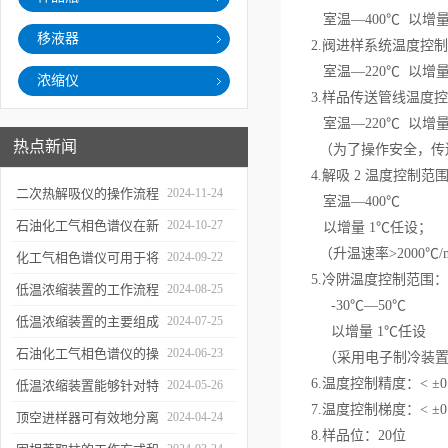
室温—400℃ 以增量
移液器
2.阀进样系统温度控
室温—220℃ 以增量
浓缩仪
3.样品传送管线温度
室温—220℃ 以增量
热点新闻
（为了操作安全，传
4.解吸 2 温度控制范
二次热解吸仪的操作流程
2024-11-24
室温—400℃
和使用注意事项
石油化工气相色谱仪在新
2024-10-27
以增量 1℃任设；
（升温速率>2000℃/m
材料、新产品的研发中的
化工气相色谱仪可用于将
2024-09-22
5.冷阱温度控制范围：
应用
样品引入色谱柱并推动分
低温浓缩装置的工作流程
2024-08-25
-30℃—50℃
离过程
及使用注意事项
低温浓缩装置的主要组成
2024-07-25
以增量 1℃任设
部分及具体工作流程分析
石油化工气相色谱仪的操
2024-06-23
（采用电子制冷装置
6.温度控制精度：< ±0
作要点详细分析
低温浓缩装置能够针对特
2024-05-26
7.温度控制梯度：< ±0
定的目标组分进行有效浓
顶空进样器可有效地分离
2024-04-24
8.样品位：20位
缩