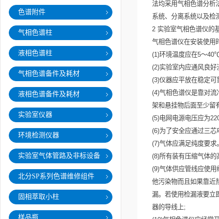
法均采用气相色谱分析
色谱附件
系统、分离系统以及检
2
实验室气相色谱仪的
气相色谱柱
气相色谱仪在安装使用
液相色谱柱
(1)
环境温度应在
5
～
40
(2)
实验室内应通风良好
气相色谱备件及耗材
(3)
仪器应平放在稳定可
(4)
气相色谱仪是靠对流
液相色谱备件及耗材
架和悬挂物后面至少留
实验室仪器
(5)
电网电源电压应为
22
(6)
为了安全应通过三芯
环境检测仪器
(7)
气体应满足纯度要求
实验室气体管路及非标设备
(8)
所有装有压缩气体的
(9)
气体供应管线应使用
北分SP系列色谱维修组件
他污染物而且如果靠近
漏。若使用检漏液要立
固相萃取小柱
器的导线上
;
样品瓶