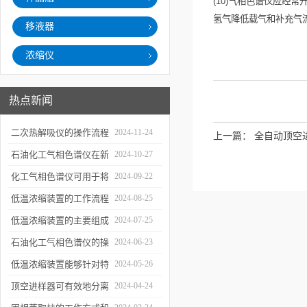
(10)
气相色谱仪应经常
氢气降低载气和补充气
移液器
浓缩仪
热点新闻
二次热解吸仪的操作流程
2024-11-24
上一篇：
全自动顶空
和使用注意事项
石油化工气相色谱仪在新
2024-10-27
材料、新产品的研发中的
化工气相色谱仪可用于将
2024-09-22
应用
样品引入色谱柱并推动分
低温浓缩装置的工作流程
2024-08-25
离过程
及使用注意事项
低温浓缩装置的主要组成
2024-07-25
部分及具体工作流程分析
石油化工气相色谱仪的操
2024-06-23
作要点详细分析
低温浓缩装置能够针对特
2024-05-26
定的目标组分进行有效浓
顶空进样器可有效地分离
2024-04-24
缩