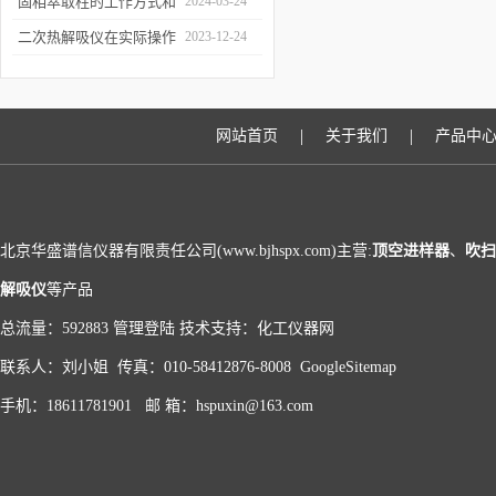
和富集样品中的挥发性成
固相萃取柱的工作方式和
2024-03-24
分
应用场景
二次热解吸仪在实际操作
2023-12-24
过程中的具体事项
|
|
网站首页
关于我们
产品中
北京华盛谱信仪器有限责任公司(www.bjhspx.com)主营:
顶空进样器
、
吹扫
解吸仪
等产品
总流量：592883
管理登陆
技术支持：
化工仪器网
联系人：刘小姐 传真：010-58412876-8008
GoogleSitemap
手机：18611781901 邮 箱：hspuxin@163.com