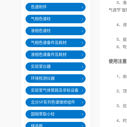
3、准备
色谱附件
气调节”旋
气相色谱柱
4、进样、
液相色谱柱
5、拔出
气相色谱备件及耗材
6、吹洗
液相色谱备件及耗材
使用注
实验室仪器
1、由于
环境检测仪器
2、顶空
实验室气体管路及非标设备
北分SP系列色谱维修组件
3、应用
固相萃取小柱
4、时间
样品瓶