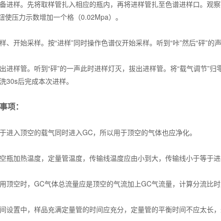
进样。先将取样管扎入相应的瓶内，再将进样管扎至色谱进样口。观察顶
钮使压力示数增加一个格（0.02Mpa）。
开始采样。按“进样”同时操作色谱仪开始采样。听到“咔”然后“砰”的声音
进样管。听到“砰”的一声此时进样灯灭，拔出进样管。将“载气调节”归
30s后完成本次进样。
意事项：
进入顶空的载气同时进入GC，所以用于顶空的气体也应净化。
瓶加热温度，定量管温度，传输线温度应由小到大，传输线小于等于进
顶空时，GC气体总流量应是顶空的气流加上GC气流量，计算分流比时
设置中，样品充满定量管的时间应充分，定量管的平衡时间不应太长，