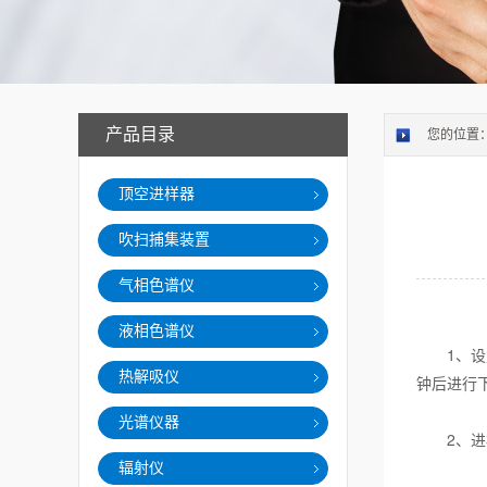
产品目录
您的位置
顶空进样器
吹扫捕集装置
气相色谱仪
液相色谱仪
1、设置参
热解吸仪
钟后进行
光谱仪器
2、进样前
辐射仪