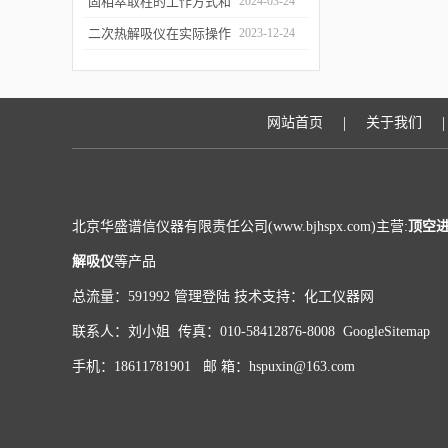
和富集样品中的挥发性成
固相萃取柱的工作方式和
2024-03-24
分
应用场景
二次热解吸仪在实际操作
2023-12-24
过程中的具体事项
|
|
网站首页
关于我们
北京华盛谱信仪器有限责任公司(www.bjhspx.com)主营:
顶空
解吸仪
等产品
总流量：591992
管理登陆
技术支持：
化工仪器网
联系人：刘小姐 传真：010-58412876-8008
GoogleSitemap
手机：18611781901 邮 箱：hspuxin@163.com