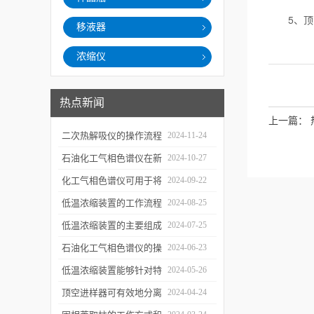
5、顶空
移液器
浓缩仪
热点新闻
上一篇：
二次热解吸仪的操作流程
2024-11-24
和使用注意事项
石油化工气相色谱仪在新
2024-10-27
材料、新产品的研发中的
化工气相色谱仪可用于将
2024-09-22
应用
样品引入色谱柱并推动分
低温浓缩装置的工作流程
2024-08-25
离过程
及使用注意事项
低温浓缩装置的主要组成
2024-07-25
部分及具体工作流程分析
石油化工气相色谱仪的操
2024-06-23
作要点详细分析
低温浓缩装置能够针对特
2024-05-26
定的目标组分进行有效浓
顶空进样器可有效地分离
2024-04-24
缩