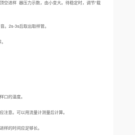
空进样 器压力示数，由小变大。待稳定时，调节“载
。2s-3s后取出取样管。
零。
样口的温度。
应注意。可以用流量计测量后计算。
进样的时间应足够长。