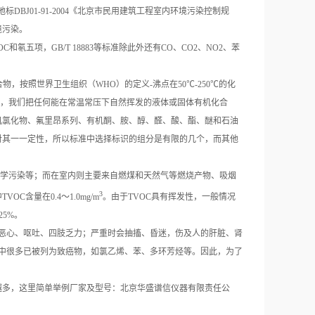
地标DBJ01-91-2004《北京市民用建筑工程室内环境污染控制规
境污染。
和氡五项，GB/T 18883等标准除此外还有CO、CO2、NO2、苯
发性的有机化合物，按照世界卫生组织（WHO）的定义-沸点在50℃-250℃的化
际上，我们把任何能在常温常压下自然挥发的液体或固体有机化合
机氯化物、氟里昂系列、有机酮、胺、醇、醛、酸、酯、醚和石油
能对其一一定性，所以标准中选择标识的组分是有限的几个，而其他
学污染等；而在室内则主要来自燃煤和天然气等燃烧产物、吸烟
3
含量在0.4～1.0mg/m
。由于TVOC具有挥发性，一般情况
5%。
、恶心、呕吐、四肢乏力；严重时会抽搐、昏迷，伤及人的肝脏、肾
质中很多已被列为致癌物，如氯乙烯、苯、多环芳烃等。因此，为了
越多，这里简单举例厂家及型号：北京华盛谱信仪器有限责任公