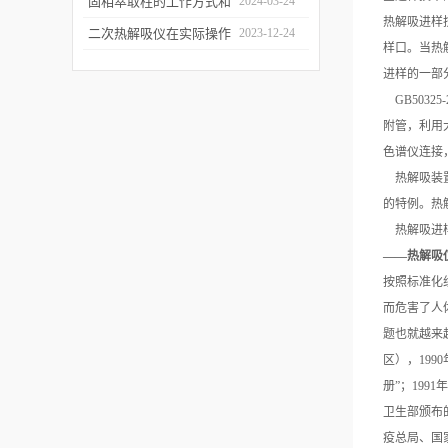
和富集样品中的挥发性成
固相萃取柱的工作方式和
2024-03-24
热解吸进样
分
应用场景
二次热解吸仪在实际操作
2023-12-24
样口。当热
过程中的具体事项
进样的一部
GB50325-
附管，利用
色谱仪连接
热解吸装
的特例。热
热解吸进
——热解吸
按照标准化
而危害了人
题也就越来越
区），19
册”；199
卫生部颁布
疫总局、国家