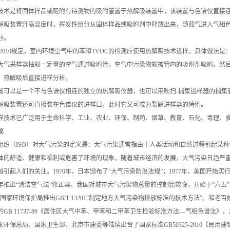
技术是将固体样品或吸附有待测物的吸附管置于热解吸装置中，该装置与色谱仪直接
解吸装置升高温度时，挥发性组分从固体样品或吸附剂中释放出来，随载气进入气相
分。
2010
规定，室内环境空气中的苯和TVOC的检测应使用热解吸技术进样。具体做法是：
大气采样器抽取一定量的空气通过吸附管，空气中污染物就被管内的吸附剂吸附。然
，热解吸后直接进样分析。
置可以是一个不与色谱仪相连的独立的热解吸仪器，也可以用吹扫-捕集进样器的捕集
解吸装置还可直接装在色谱仪的进样口，此时它又可成为裂解进样器的特例。
样技术已广泛用于生命科学、工业、农业、环保、制药、烟草、教育、石化、毒理、
仪
组织（ISO）对大气污染的定义是：大气污染通常指由于人类活动和自然过程引起某
体的舒适、健康和福利或危害了环境的现象。随着城市经济的发展，大气污染日趋严
引起人们的关注。1970年，日本颁布了“大气污染防治法规”；1977年，美国开始实行
90年推出“清洁空气法”修正案。我国对城市大气污染物总量的控制比较晚，开始于“六五
1年国家环境保护局推出GB/T 13201“制定地方大气污染物排放标准的技术方法”。和
的GB 11737-89《居住区大气中苯、甲苯和二甲苯卫生检验标准方法—气相色谱法》
环保总局、国家卫生部、北京市建委等陆续出台了国家标准GB50325-2010《民用建筑室