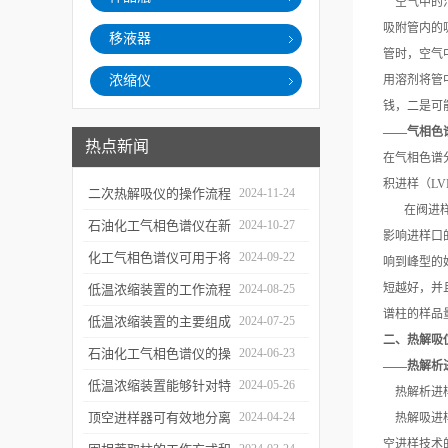
空气中的
吸附管内的
移液器
管时，空气
浓缩仪
用溶剂将管
钱，二是可
——气相色
热点新闻
在气相色谱
积进样（L
二次热解吸仪的操作流程
2024-11-24
在阀进
和使用注意事项
石油化工气相色谱仪在新
2024-10-27
影响进样口
材料、新产品的研发中的
化工气相色谱仪可用于将
2024-09-22
响到峰型的
应用
样品引入色谱柱并推动分
短越好，并
低温浓缩装置的工作流程
2024-08-25
谱柱的样品
离过程
及使用注意事项
低温浓缩装置的主要组成
2024-07-25
二、热解吸
部分及具体工作流程分析
石油化工气相色谱仪的操
2024-06-23
——热解析
作要点详细分析
低温浓缩装置能够针对特
2024-05-26
热解析进
定的目标组分进行有效浓
顶空进样器可有效地分离
2024-04-24
热解吸进
空进样技术
缩