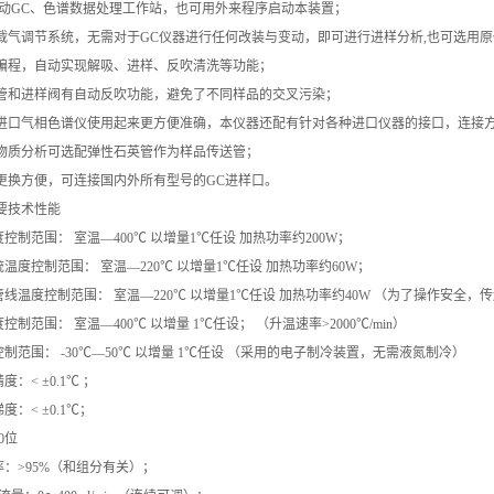
启动GC、色谱数据处理工作站，也可用外来程序启动本装置；
载气调节系统，无需对于GC仪器进行任何改装与变动，即可进行进样分析,也可选用
编程，自动实现解吸、进样、反吹清洗等功能；
管和进样阀有自动反吹功能，避免了不同样品的交叉污染；
进口气相色谱仪使用起来更方便准确，本仪器还配有针对各种进口仪器的接口，连接
物质分析可选配弹性石英管作为样品传送管；
更换方便，可连接国内外所有型号的GC进样口。
要技术性能
控制范围： 室温—400℃ 以增量1℃任设 加热功率约200W；
温度控制范围： 室温—220℃ 以增量1℃任设 加热功率约60W；
线温度控制范围： 室温—220℃ 以增量1℃任设 加热功率约40W （为了操作安全
度控制范围： 室温—400℃ 以增量 1℃任设； （升温速率>2000℃/min）
制范围： -30℃—50℃ 以增量 1℃任设 （采用的电子制冷装置，无需液氮制冷）
：< ±0.1℃ ；
：< ±0.1℃；
0位
：>95%（和组分有关）；