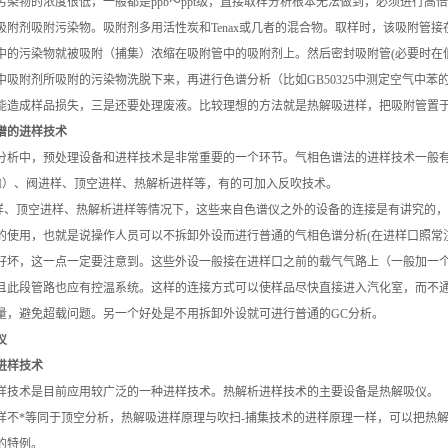
污染物的浓度很低，一般都是ppb～ppt级，直接取样分析根本无法做到，必须进行
吸附剂吸附污染物。吸附剂多用活性炭和Tenax或几者的混合物。取样时，该吸附管
中的污染物就被吸附（捕集）浓缩在吸附管中的吸附剂上。然后密封吸附管(必要时在
中吸附剂所吸附的污染物洗脱下来，再进行色谱分析（比如GB50325中测定空气中
能造成样品损失，三是还要处理废液。比较理想的方法就是热解吸进样，把吸附管置
谱的进样技术
分析中，预处理设备和进样技术是非常重要的一个环节。气相色谱法的进样技术一般有：
VI）、阀进样、顶空进样、热解析进样等，有的可加入反吹技术。
样、顶空进样、热解析进样等情况下，这些来自色谱仪之外的设备的连接是有讲究的，
的使用，也就是说操作人员可以不拆卸外设而进行普通的气相色谱分析(在进样口照常
好坏，这一点一定要注意到。这些外设一般接在进样口之前的载气气路上（一般加一
且此段管路也应有控温系统。这样的连接方式可以使样品尽快直接进入汽化室，而不
量，避免超载问题。另一个好处是不用拆卸外设就可进行普通的GC分析。
仪
进样技术
样技术是目前应用较广泛的一种进样技术。热解析进样技术的主要设备是热解吸仪。
样不*等同于顶空分析，热解吸进样原理与吹扫-捕集技术的进样原理一样，可以把热
的特例。