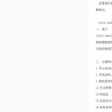
这里我们
解吸仪。
ATDS-360
一、简介
ATDS-3600
物和醛酮类物质
污染控制规
二、仪器特
1.
可以自动
2.
开机自检
3.
微机程序
⑴ 方法参
⑵ 样品区
⑶ 设定好
⑷ 具有多