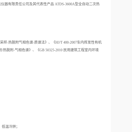
有限责任公司及其代表性产品 ATDS-3600A型全自动二次热
样-热脱附气相色谱-质谱法》、《HJ/T 400-2007车内挥发性有机
附/热脱附-气相色谱》、《GB 50325-2010 民用建筑工程室内环境
、低温冷阱；