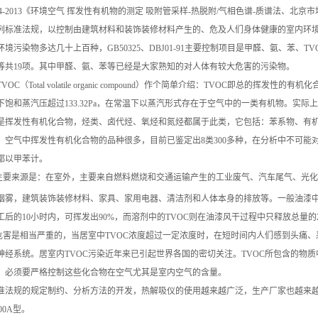
44-2013《环境空气 挥发性有机物的测定 吸附管采样-热脱附/气相色谱-质谱法、北京市
列标准法规，以控制由建筑材料和装饰装修材料产生的、危及人们身体健康的室内环
境污染物多达几十上百种，GB50325、DBJ01-91主要控制项目是甲醛、氨、苯、TVOC
等共19项。其中甲醛、氨、苯等已经是大家熟知的对人体有较大危害的污染物。
OC（Total volatile organic compound）作个简单介绍：TVOC即总的挥
下饱和蒸汽压超过133.32Pa，在常温下以蒸汽形式存在于空气中的一类有机物。实
是挥发性有机化合物，烃类、卤代烃、氧烃和氮烃都属于此类，它包括：苯系物、有
。空气中挥发性有机化合物的品种很多，目前已鉴定出8类300多种，在分析中不可
都以甲苯计。
主要来源是：在室外，主要来自燃料燃烧和交通运输产生的工业废气、汽车尾气、光化
雾，建筑装饰装修材料、家具、家用电器、清洁剂和人体本身的排放等。一般油漆中TVOC
工后的10小时内，可挥发出90%，而溶剂中的TVOC则在油漆风干过程中只释放总量的2
危害是相当严重的，当居室中TVOC浓度超过一定浓度时，在短时间内人们感到头痛
神经系统。居室内TVOC污染近年来已引起世界各国的密切关注。TVOC所包含的物
，必须要严格控制这些化合物在空气尤其是室内空气的含量。
准法规的规定制约、分析方法的开发，热解吸仪的使用越来越广泛，生产厂家也越来
600A型。