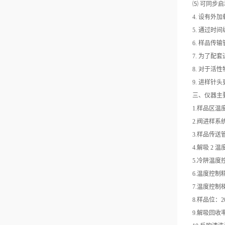
⑸ 可同步
4.
设有外加
5.
通过时间
6.
样品传输
7.
为了配套
8.
对于活性
9.
进样针头
三、仪器主
1.
样品区温度
2.
阀进样系统
3.
样品传送管
4.
解吸 2 温
5.
冷阱温度控
6.
温度控制精度
7.
温度控制梯度
8.
样品位：2
9.
解吸回收率