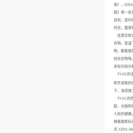
准》、HJ6
程》等一系
目前，室内环
并芘、菌落
这里仅就TV
合物，室温
物，都看做
烃化合物等
未标识组分
TVOC
的
和烹调等的烟
下，油漆施
TVOC
的
脏、大脑和
人民的健康
随着国家标
司 ATDS-3