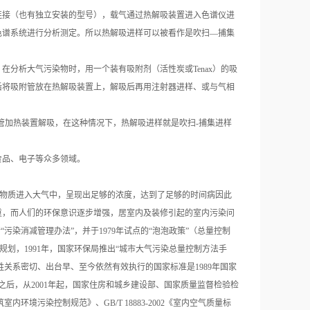
连接（也有独立安装的型号），载气通过热解吸装置进入色谱仪进
色谱系统进行分析测定。所以热解吸进样可以被看作是吹扫—捕集
在分析大气污染物时，用一个装有吸附剂（活性炭或Tenax）的吸
后将吸附管放在热解吸装置上，解吸后再用注射器进样、或与气相
管加热装置解吸，在这种情况下，热解吸进样就是吹扫-捕集进样
食品、电子等众多领域。
种物质进入大气中，呈现出足够的浓度，达到了足够的时间病因此
重，而人们的环保意识逐步增强，居室内及装修引起的室内污染问
“污染消减管理办法”，并于1979年试点的“泡泡政策”（总量控制
”规划，1991年，国家环保局推出“城市大气污染总量控制方法手
老百姓关系密切、出台早、至今依然有效执行的国家标准是1989年国家
，之后，从2001年起，国家住房和城乡建设部、国家质量监督检验检
内环境污染控制规范》、GB/T 18883-2002《室内空气质量标