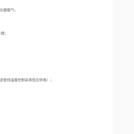
原仪器载气；
方便；
，传送管线温度控制采用低压供电）；