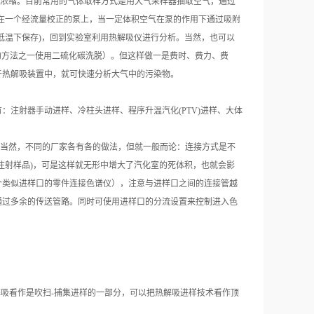
高倍浓缩。目前常用的气体取样方式是用大气采样器抽取空气，通过
接在一个经流量校正的泵上，当一定体积空气在泵的作用下通过吸附
低温下保存)，回到实验室利用热解吸仪进行分析。当然，也可以
苯的方法之一使用二硫化碳洗脱）。但这样做一是费时、费力、费
于热解吸装置中，就可快速分析大气中的污染物。
注射器手动进样、冷柱头进样、程序升温汽化(PTV)进样、大体
当然，不同的厂家各有各的做法，但就一般而论：连接方式是不
注射样品)，可是这样就无形中增大了汽化室的死体积，也就会影
个类似进样口的零件连接色谱仪），注意与进样口之间的连接管越
通过多余的传送管路。同时可使用进样口的分流设置来控制进入色
解吸看作是吹扫-捕集进样的一部分，可以把热解吸进样技术看作顶