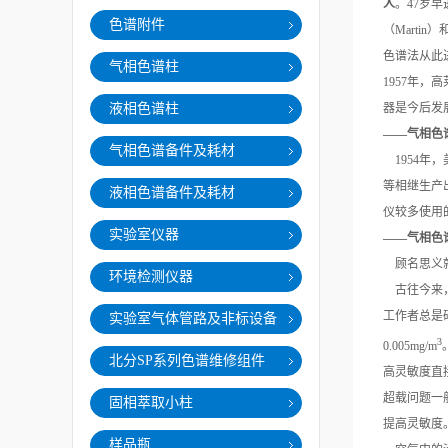
人
。47岁早
色谱附件
（Marti
色谱法从此进
气相色谱柱
1957年
液相色谱柱
器是今后发
——气相色
气相色谱备件及耗材
1954
年，
等相继生产
液相色谱备件及耗材
仪较多使用
实验室仪器
——气相色
顾名思义
环境检测仪器
古往今来
工作者总是
实验室气体管路及非标设备
3
0.005mg/m
北分SP系列色谱维修组件
高灵敏度直
超载问题一
固相萃取小柱
提高灵敏度
样品瓶