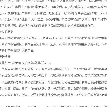
逝）。之后，1931年德国化学家库恩（Kuhn）等人参照茨维特的方法，成功地分离了α-
n）和*（Synge）等提出了液-液分配色谱法。几年之后，马丁和*等发表了从理论到实
入大发展时期，由1941年马丁和*建立塔板理论，到1956年荷兰学者范第姆特（Van 
，高莱（Golay）开创毛细管气相色谱法。100多年来，色谱法在实践中逐渐*，在整
展的必然趋势，色谱法在未来的生命科学等前沿领域也必将发挥出重要作用。
谱仪的历史
美国珀金-埃默尔公司（即PE公司，Perkin-Elmer corp.）率产出世界台填充柱
出商品气相色谱仪。我国色谱法于1954年起步，从60年代开始气相色谱仪的研制，～
的是北京等仪器厂家的产品。
谱分析法
就是利用气相色谱仪进行分析测试的方法。
，气相色谱分析与所有分析一样，提高分析灵敏度几乎是一个永恒的话题。就气相色
研发理想的分析方法，尤其在环境分析、药物分析和食品分析方面，有关法规方法对检测限
。也正是这种要求促进了仪器的发展，而仪器的发展又使法规制定者提出更高的检测
接、价廉、简单、易行、有效的方法，其中样品浓缩、高灵敏度检测器、降低仪器系
般只与溶剂有关。所以，只要有效地消除或大部分消除溶剂，不让过多的溶剂进入色
。