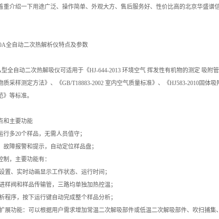
着重介绍一下用途广泛、操作简单、外观大方、售后服务好、性价比高的北京华盛谱信仪器
0A
全自动二次热解析仪特点及参数
A
型全自动二次热解吸仪可适用于《HJ-644-2013 环境空气 挥发性有机物的测定 吸附管采
采样测定方法》、《GB/T18883-2002 室内空气质量标准》、《HJ583-2010固体吸
范》等标准。
点和主要功能
运行多20个样品，无需人员值守；
，故障报警和提示，自动定位样品盘；
控制，主要功能有：
数设置、实时动画显示工作状态、运行时间；
、进样阀和样品传输管，三路均单独加热控温；
分析程序，按下运行键自动完成整个样品分析；
种扩展功能：可以根据用户需求增加常温二次解吸部件或低温二次解吸部件、吹扫捕集