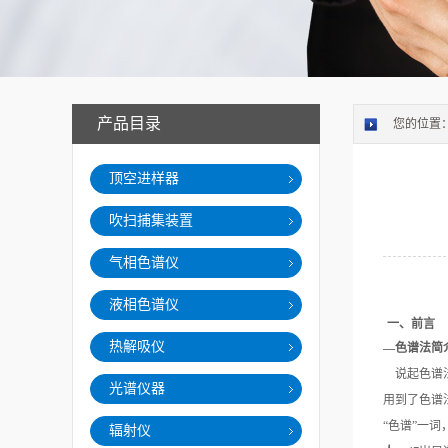
产品目录
您的位置
顶空进样器
吹扫捕集装置
气相色谱仪
液相色谱仪
一、前言
热解吸仪
—色谱法简
说起色谱
光谱仪器
用到了色谱
“色谱”一
辐射仪