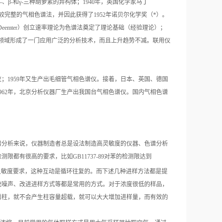
、β-和γ-三种胡萝素的异构体；1940年，英国化学家马丁
践比较完整的气相色谱法，并因此获得了1952年诺贝尔化学奖（*）。
Deemter）创立速率理论为色谱法奠定了理论基础（经验理论）；
个科学领域形成了一门应用广泛的分析技术，而且上升趋势不减。联用仪
气相色谱仪；1959年又生产出毛细管气相色谱仪。接着，日本、英国、德国
1962年，北京分析仪器厂生产出我国台气相色谱仪。国内气相色谱
谱分析来说，仪器制造者总是设法制造高灵敏度的仪器、色谱分析
都有很高的要求，比如GB11737-89对苯的检测限达到
灵敏度要求，这种互动是循环往复的。而下述几种进样方法都是提
统噪声、改进进样方式等都是常用的方式。对于浓度很低的样品，
谱柱，就不会产生柱容量超载，就可以大大增加进样量，而有效的