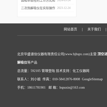
和富集样品中的挥发性成
固相萃取柱的工作方式和
2024-03-24
分
应用场景
二次热解吸仪在实际操作
2023-12-24
过程中的具体事项
|
|
网站首页
关于我们
北京华盛谱信仪器有限责任公司(www.bjhspx.com)主营:
顶空
解吸仪
等产品
总流量：592105
管理登陆
技术支持：
化工仪器网
联系人：刘小姐 传真：010-58412876-8008
GoogleSitemap
手机：18611781901 邮 箱：hspuxin@163.com