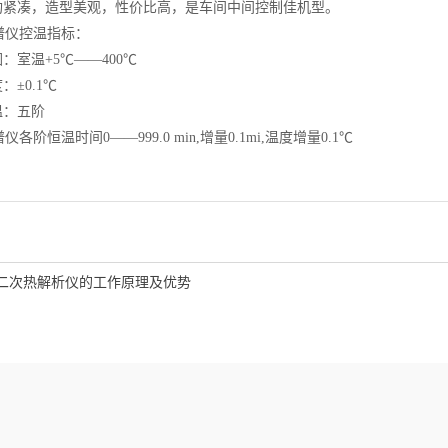
结构紧凑，造型美观，性价比高，是车间中间控制佳机型。
谱仪控温指标：
围：室温+5℃——400℃
：±0.1℃
温：五阶
各阶恒温时间0——999.0 min,增量0.1mi,温度增量0.1℃
二次热解析仪的工作原理及优势