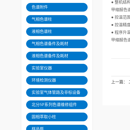
● 整机
色谱附件
甲缩醛色
● 控温范
气相色谱柱
● 控温精度
液相色谱柱
● 程序升
甲缩醛色谱仪
气相色谱备件及耗材
液相色谱备件及耗材
实验室仪器
环境检测仪器
上一篇：
实验室气体管路及非标设备
北分SP系列色谱维修组件
固相萃取小柱
样品瓶