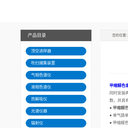
产品目录
您的位置
顶空进样器
吹扫捕集装置
气相色谱仪
甲缩醛色
液相色谱仪
同时安装
热解吸仪
数，并具
●
甲缩醛
光谱仪器
● 单气路
● 甲缩
辐射仪