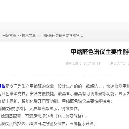
：
网站首页
>>
技术文章
>> 甲缩醛色谱仪主要性能特点
甲缩醛色谱仪主要性能
更新日期：
2017-07-24
浏览人气：
谱仪
是专门为生产甲缩醛的企业，设计生产的的一款经济、、快速检测甲缩
两只色谱填充柱，安装方便快捷，液晶显示器具有可调背景等功能，显示
有断电保护、智能化后开门等功能。甲缩醛色谱仪主要性能特点：
色谱仪
微机控制、大屏幕液晶显示，键盘操作。
单检测器配置，可满足常规分析（TCD为双气路）。
醛色谱仪六路控温，超温自动报警及保护，五阶程序升温。