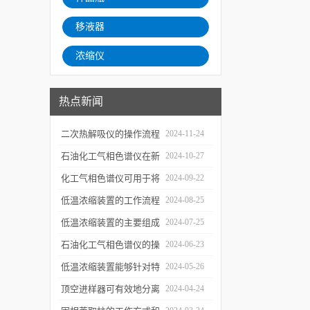
移液器
浓缩仪
热点新闻
二次热解吸仪的操作流程
2024-11-24
和使用注意事项
石油化工气相色谱仪在新
2024-10-27
材料、新产品的研发中的
化工气相色谱仪可用于将
2024-09-22
应用
样品引入色谱柱并推动分
低温浓缩装置的工作流程
2024-08-25
离过程
及使用注意事项
低温浓缩装置的主要组成
2024-07-25
部分及具体工作流程分析
石油化工气相色谱仪的操
2024-06-23
作要点详细分析
低温浓缩装置能够针对特
2024-05-26
定的目标组分进行有效浓
顶空进样器可有效地分离
2024-04-24
缩