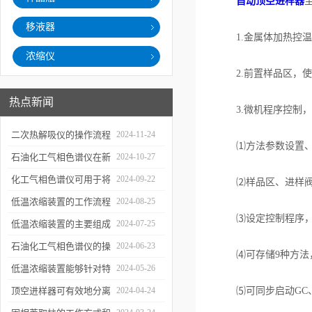
自动顶空进样器
移液器
1.金属体加热控温
浓缩仪
2.前置样品区，使
热点新闻
3.微机程序控制，
二次热解吸仪的操作流程
2024-11-24
⑴方法参数设置、
和使用注意事项
石油化工气相色谱仪在新
2024-10-27
材料、新产品的研发中的
化工气相色谱仪可用于将
2024-09-22
⑵样品区、进样阀系
应用
样品引入色谱柱并推动分
低温浓缩装置的工作流程
2024-08-25
⑶设定控制程序，按
离过程
及使用注意事项
低温浓缩装置的主要组成
2024-07-25
部分及具体工作流程分析
石油化工气相色谱仪的操
2024-06-23
⑷可存储9种方法，
作要点详细分析
低温浓缩装置能够针对特
2024-05-26
定的目标组分进行有效浓
顶空进样器可有效地分离
2024-04-24
⑸可同步启动GC、
缩