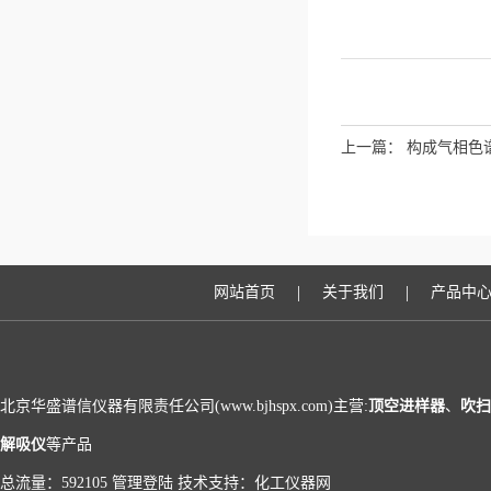
上一篇：
构成气相色
|
|
网站首页
关于我们
产品中
北京华盛谱信仪器有限责任公司(www.bjhspx.com)主营:
顶空进样器
、
吹扫
解吸仪
等产品
总流量：592105
管理登陆
技术支持：
化工仪器网