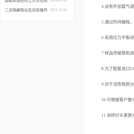
和富集样品中的挥发性成
固相萃取柱的工作方式和
2024-03-24
4.设有外加载气调
分
应用场景
二次热解吸仪在实际操作
2023-12-24
过程中的具体事项
5.通过时间编程，
6.采用压力平衡进
7.样品传输管和进
8.为了配套进口G
9.对于活性物质分
10.可根据客户要
11.进样针头更换