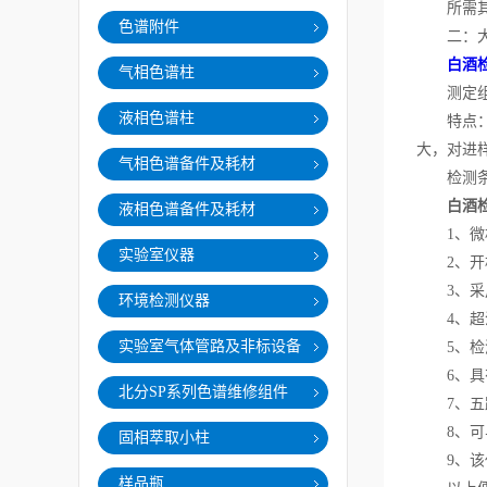
所需其它
色谱附件
二：大口
白酒
气相色谱柱
测定组分
液相色谱柱
特点：和
大，对进
气相色谱备件及耗材
检测条件：
白酒
液相色谱备件及耗材
1、微机
实验室仪器
2、开
3、采用
环境检测仪器
4、超温
实验室气体管路及非标设备
5、检测
6、具有
北分SP系列色谱维修组件
7、五路
8、可与
固相萃取小柱
9、该仪
样品瓶