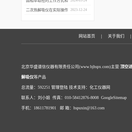
和富集样品中的挥发性成
固相萃取柱的工作方式和
2024-03-24
分
应用场景
二次热解吸仪在实际操作
2023-12-24
过程中的具体事项
|
|
网站首页
关于我们
北京华盛谱信仪器有限责任公司(www.bjhspx.com)主营:
顶空
解吸仪
等产品
总流量：592251
管理登陆
技术支持：
化工仪器网
联系人：刘小姐 传真：010-58412876-8008
GoogleSitemap
手机：18611781901 邮 箱：hspuxin@163.com