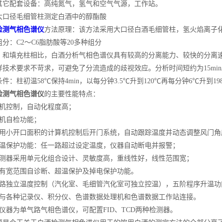
配套设备：高纯氮气，氢气和空气气源，工作站。
径毛细管柱测定白酒中的醇酯酸
检测气相色谱仪
方法原理：该方法采用大口径白酒毛细管柱，氢火焰离子
：C2～C6脂肪酸等20多种组分
填充柱相比，白酒分析气相色谱仪具有较高的分离能力、较快的分离速
样技术要求不苛求，可避免了分流造成的歧视效应。分析时间短约为15min
柱初温58℃保持4min，以每分钟3.5℃升到120℃再每分钟6℃升到198
检测气相色谱仪
的主要性能特点：
控制，自动化程度高；
机自检功能；
小开口面积的计算机控制后开门系统，自动跟踪温度并动态调整风门角
保护功能：任一路超过设定温度，仪器自动断电并报警；
器采用单元化组合设计、灵敏度高，重线性好，线性范围宽；
宽范围自诊断、超温保护及掉电保护功能。
独立温度控制（汽化室、毛细管汽化室可独立控温），五阶程序升温功
各种记录仪、积分仪、色谱数据处理机和色谱数据工作站连接。
器为单气路气相色谱仪，可配置FID、TCD两种检测器。