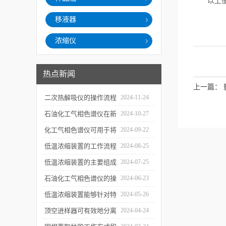
以上便是
移液器
浓缩仪
热点新闻
上一篇：
二次热解吸仪的操作流程
2024-11-24
和使用注意事项
石油化工气相色谱仪在新
2024-10-27
材料、新产品的研发中的
化工气相色谱仪可用于将
2024-09-22
应用
样品引入色谱柱并推动分
低温浓缩装置的工作流程
2024-08-25
离过程
及使用注意事项
低温浓缩装置的主要组成
2024-07-25
部分及具体工作流程分析
石油化工气相色谱仪的操
2024-06-23
作要点详细分析
低温浓缩装置能够针对特
2024-05-26
定的目标组分进行有效浓
顶空进样器可有效地分离
2024-04-24
缩