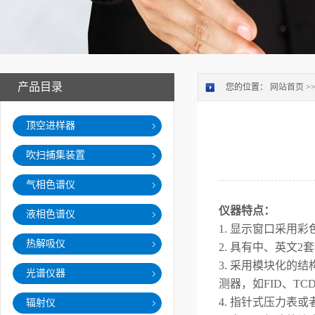
产品目录
您的位置：
网站首页
>
顶空进样器
吹扫捕集装置
气相色谱仪
仪器特点：
液相色谱仪
1. 显示窗口采
热解吸仪
2
. 具有中、英文
3
. 采用模块化的
光谱仪器
测器，如FID、TC
4
. 指针式压力表
辐射仪