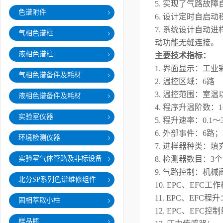
5
. 实现了气路故
色谱附件
6
. 设计定时自启
7
. 系统设计自动
气相色谱柱
动功能无缝连接。
液相色谱柱
主要技术指标：
1. 界面显示：工
气相色谱备件及耗材
2
. 温控区域：6路
3. 温控范围：室温
液相色谱备件及耗材
4. 程序升温阶数：1
实验室仪器
5
. 程升速率：0.1～
6. 外部事件：6路
环境检测仪器
7. 进样器种类：
实验室气体管路及非标设备
8
. 检测器数目：3个
9
. 气路控制：机械
北分SP系列色谱维修组件
1
0
. EPC、EFC
1
1
. EPC、EFC程
固相萃取小柱
1
2
. EPC、EFC控
样品瓶