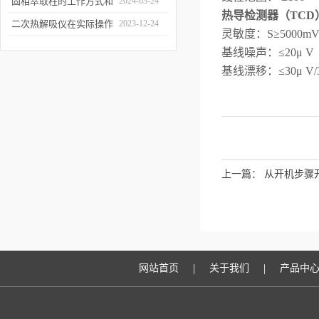
和富集样品中的挥发性成
固相萃取柱的工作方式和
2024-03-24
热导检测器（TCD
分
应用场景
二次热解吸仪在实际操作
2023-12-24
灵敏度：S≥
5000
mV
过程中的具体事项
基线噪声：≤20μ V
基线漂移：≤30μ V/
上一篇：
从开机步骤
|
|
网站首页
关于我们
产品中