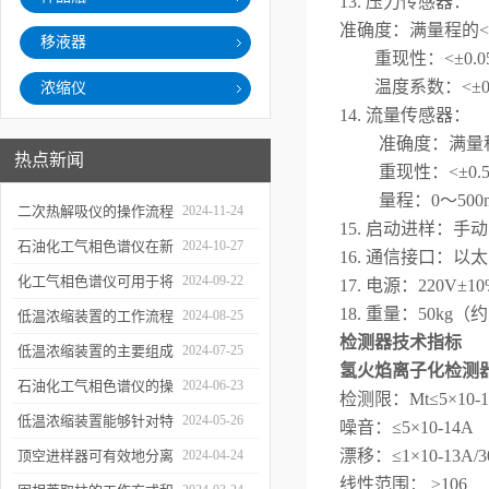
1
3
. 压力传感器
准确度：满量程的<
移液器
重现性：<±0.05 
温度系数：<±0.01
浓缩仪
1
4
. 流量传感器：
准确度：满量程的
热点新闻
重现性：<±0.5
量程：0～500mL
二次热解吸仪的操作流程
2024-11-24
15
. 启动进样：手
和使用注意事项
石油化工气相色谱仪在新
2024-10-27
1
6
. 通信接口：以太网
材料、新产品的研发中的
化工气相色谱仪可用于将
2024-09-22
1
7
. 电源：220V±1
1
8
. 重量：50kg（
应用
样品引入色谱柱并推动分
低温浓缩装置的工作流程
2024-08-25
检测器技术指标
离过程
及使用注意事项
低温浓缩装置的主要组成
2024-07-25
氢火焰离子化检测器
部分及具体工作流程分析
石油化工气相色谱仪的操
2024-06-23
检测限：Mt≤5×10
作要点详细分析
低温浓缩装置能够针对特
2024-05-26
噪音：≤5×10-14A
定的目标组分进行有效浓
漂移：≤1×10-13A/3
顶空进样器可有效地分离
2024-04-24
线性范围： ≥106
缩