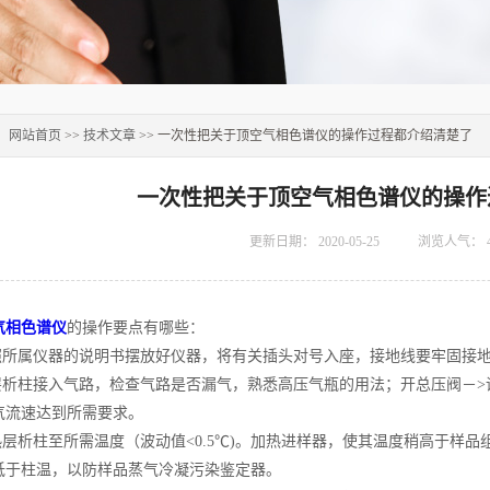
：
网站首页
>>
技术文章
>> 一次性把关于顶空气相色谱仪的操作过程都介绍清楚了
一次性把关于顶空气相色谱仪的操作
更新日期：
2020-05-25
浏览人气：
气相色谱仪
的操作要点有哪些：
所属仪器的说明书摆放好仪器，将有关插头对号入座，接地线要牢固接
析柱接入气路，检查气路是否漏气，熟悉高压气瓶的用法；开总压阀－>调节
气流速达到所需要求。
层析柱至所需温度（波动值<0.5℃)。加热进样器，使其温度稍高于样
低于柱温，以防样品蒸气冷凝污染鉴定器。