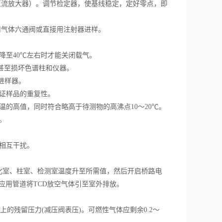
流放大器）。调节检定器，使基线稳定，定好零点，即
气体六通阀或直接用注射器进样。
至40℃左右时才能关闭载气。
甚至损坏色谱柱和仪器。
进样器。
证样品的重复性。
的高值，同时符合略高于待测物的高沸点10～20℃。
。
相互干扰。
化室、柱室、检测室温度升至所需值，然后开启桥路电
应用管道将TCD放空气体引至室外排放。
上的残留压力(减压阀表压)。可燃性气体应剩余0.2～