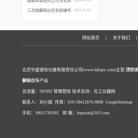
和富集样品中的挥发性成
固相萃取柱的工作方式和
2024-03-24
分
应用场景
二次热解吸仪在实际操作
2023-12-24
过程中的具体事项
|
|
网站首页
关于我们
北京华盛谱信仪器有限责任公司(www.bjhspx.com)主营:
顶空
解吸仪
等产品
总流量：591992
管理登陆
技术支持：
化工仪器网
联系人：刘小姐 传真：010-58412876-8008
GoogleSitemap
手机：18611781901 邮 箱：hspuxin@163.com