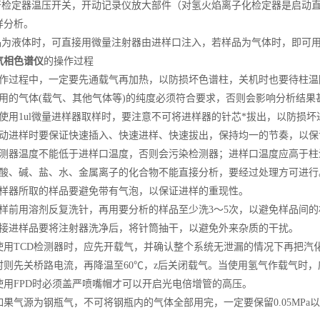
检定器温压开关，开动记录仪放大部件（对氢火焰离子化检定器是启动直
样分析。
为液体时，可直接用微量注射器由进样口注入，若样品为气体时，即可用
气相色谱仪
的操作过程
过程中，一定要先通载气再加热，以防损坏色谱柱，关机时也要待柱温降
的气体(载气、其他气体等)的纯度必须符合要求，否则会影响分析结果
用1ul微量进样器取样时，要注意不可将进样器的针芯*拔出，以防损坏
进样时要保证快速插入、快速进样、快速拔出，保持均一的节奏，以保
器温度不能低于进样口温度，否则会污染检测器；进样口温度应高于柱温
、碱、盐、水、金属离子的化合物不能直接分析，要经过处理方可进行
器所取的样品要避免带有气泡，以保证进样的重现性。
前用溶剂反复洗针，再用要分析的样品至少洗3～5次，以避免样品间的
进样品要将注射器洗净后，将针筒抽干，以避免外来杂质的干扰。
用TCD检测器时，应先开载气，并确认整个系统无泄漏的情况下再把汽
时则先关桥路电流，再降温至60℃，z后关闭载气。当使用氢气作载气时，
用FPD时必须盖严喷嘴帽才可以开启光电倍增管的高压。
气源为钢瓶气，不可将钢瓶内的气体全部用完，一定要保留0.05MPa以