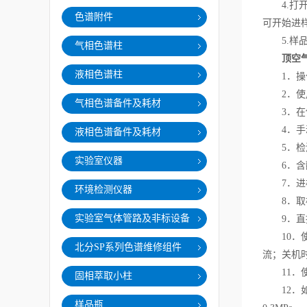
4.打开
色谱附件
可开始进
5.样品
气相色谱柱
顶空
液相色谱柱
1．操作
2．使用
气相色谱备件及耗材
3．在使
4．手动
液相色谱备件及耗材
5．检测
实验室仪器
6．含酸
7．进样
环境检测仪器
8．取样
实验室气体管路及非标设备
9．直接
10．使
北分SP系列色谱维修组件
流；关机
11．使
固相萃取小柱
12．如果
样品瓶