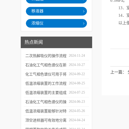
0.3MPa。
13．室
移液器
14．室
以上便是
浓缩仪
热点新闻
二次热解吸仪的操作流程
2024-11-24
和使用注意事项
石油化工气相色谱仪在新
2024-10-27
上一篇：
材料、新产品的研发中的
化工气相色谱仪可用于将
2024-09-22
应用
样品引入色谱柱并推动分
低温浓缩装置的工作流程
2024-08-25
离过程
及使用注意事项
低温浓缩装置的主要组成
2024-07-25
部分及具体工作流程分析
石油化工气相色谱仪的操
2024-06-23
作要点详细分析
低温浓缩装置能够针对特
2024-05-26
定的目标组分进行有效浓
顶空进样器可有效地分离
2024-04-24
缩