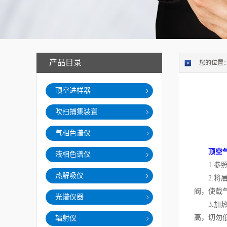
产品目录
您的位置
顶空进样器
吹扫捕集装置
气相色谱仪
顶空
液相色谱仪
1.参照
热解吸仪
2.将层
阀，使载
光谱仪器
3.加热
高，切勿
辐射仪