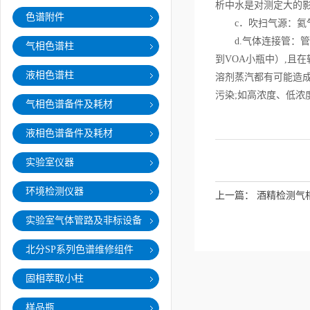
析中水是对测定大的
色谱附件
c．吹扫气源：氦气、
d.气体连接管：管
气相色谱柱
到VOA小瓶中）,且
液相色谱柱
溶剂蒸汽都有可能造
污染;如高浓度、低
气相色谱备件及耗材
液相色谱备件及耗材
实验室仪器
环境检测仪器
上一篇：
酒精检测气
实验室气体管路及非标设备
北分SP系列色谱维修组件
固相萃取小柱
样品瓶