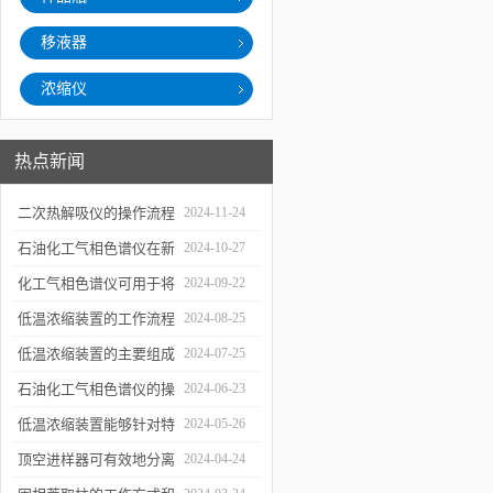
移液器
浓缩仪
热点新闻
二次热解吸仪的操作流程
2024-11-24
和使用注意事项
石油化工气相色谱仪在新
2024-10-27
材料、新产品的研发中的
化工气相色谱仪可用于将
2024-09-22
应用
样品引入色谱柱并推动分
低温浓缩装置的工作流程
2024-08-25
离过程
及使用注意事项
低温浓缩装置的主要组成
2024-07-25
部分及具体工作流程分析
石油化工气相色谱仪的操
2024-06-23
作要点详细分析
低温浓缩装置能够针对特
2024-05-26
定的目标组分进行有效浓
顶空进样器可有效地分离
2024-04-24
缩