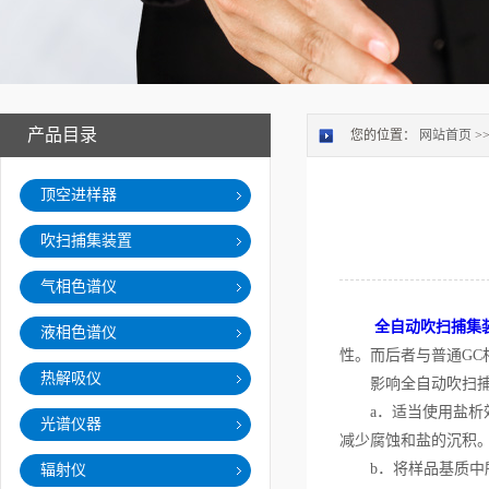
产品目录
您的位置：
网站首页
>
顶空进样器
吹扫捕集装置
气相色谱仪
全自动吹扫捕集
液相色谱仪
性。而后者与普通G
热解吸仪
影响全自动吹扫捕
a．适当使用盐析效
光谱仪器
减少腐蚀和盐的沉积
b．将样品基质中所
辐射仪