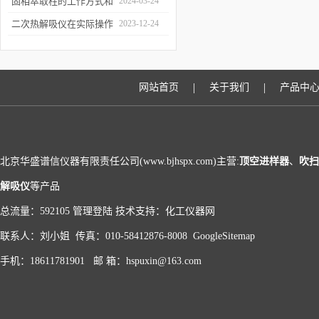
和富集样品中的挥发性成
固相萃取柱的工作方式和
2024-03-24
分
应用场景
二次热解吸仪在实际操作
2023-12-24
过程中的具体事项
|
|
网站首页
关于我们
产品中
北京华盛谱信仪器有限责任公司(www.bjhspx.com)主营:
顶空进样器
、
吹扫
解吸仪
等产品
总流量：592105
管理登陆
技术支持：
化工仪器网
联系人：刘小姐 传真：010-58412876-8008
GoogleSitemap
手机：18611781901 邮 箱：hspuxin@163.com