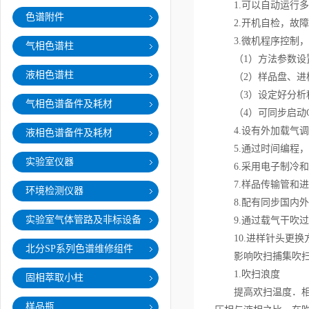
1.可以自动运行多
色谱附件
2.开机自检，故障
3.微机程序控制，
气相色谱柱
（1）方法参数设置
液相色谱柱
（2）样品盘、进样
（3）设定好分析程
气相色谱备件及耗材
（4）可同步启动G
4.设有外加载气调
液相色谱备件及耗材
5.通过时间编程，
实验室仪器
6.采用电子制冷和
7.样品传输管和进
环境检测仪器
8.配有同步国内外G
实验室气体管路及非标设备
9.通过载气干吹过程
10.进样针头更换
北分SP系列色谱维修组件
影响吹扫捕集吹扫
1.吹扫浪度
固相萃取小柱
提高欢扫温度．相当
样品瓶