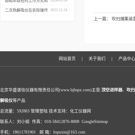
和富集样品中的挥发性成
固相萃取柱的工作方式和
2024-03-24
分
应用场景
二次热解吸仪在实际操作
2023-12-24
上一篇：
吹扫捕集装
过程中的具体事项
|
|
网站首页
关于我们
产品中
北京华盛谱信仪器有限责任公司(www.bjhspx.com)主营:
顶空进样器
、
吹扫
解吸仪
等产品
总流量：592883
管理登陆
技术支持：
化工仪器网
联系人：刘小姐 传真：010-58412876-8008
GoogleSitemap
手机：18611781901 邮 箱：hspuxin@163.com