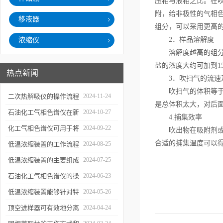
压相与液相之比。在
附，给非极性的气相
移液器
组分，可以采用更高
2．样品溶解度
浓缩仪
溶解度越高的组分，
盐的浓度大约可加到1
热点新闻
3．吹扫气的流速
吹扫气的体积等于吹
二次热解吸仪的操作流程
2024-11-24
是总体积太大，对后面
和使用注意事项
石油化工气相色谱仪在新
2024-10-27
4.捕集效率
材料、新产品的研发中的
化工气相色谱仪可用于将
2024-09-22
吹出物在吸附剂或冷
应用
合适的捕集温度可以
样品引入色谱柱并推动分
低温浓缩装置的工作流程
2024-08-25
离过程
及使用注意事项
低温浓缩装置的主要组成
2024-07-25
部分及具体工作流程分析
石油化工气相色谱仪的操
2024-06-23
作要点详细分析
低温浓缩装置能够针对特
2024-05-26
定的目标组分进行有效浓
顶空进样器可有效地分离
2024-04-24
缩