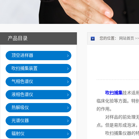
产品目录
您的位置：
网站首页
>
顶空进样器
吹扫捕集装置
气相色谱仪
吹扫捕集
技术适
液相色谱仪
临床化验等方面。特
热解吸仪
的作用。
对样品的前处理无需
光谱仪器
点。但是易形成泡沫
吹扫捕集仪器的特
辐射仪