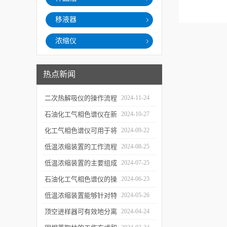
移液器
浓缩仪
热点新闻
二次热解吸仪的操作流程
2024-11-24
和使用注意事项
石油化工气相色谱仪在新
2024-10-27
材料、新产品的研发中的
化工气相色谱仪可用于将
2024-09-22
应用
样品引入色谱柱并推动分
低温浓缩装置的工作流程
2024-08-25
离过程
及使用注意事项
低温浓缩装置的主要组成
2024-07-25
部分及具体工作流程分析
石油化工气相色谱仪的操
2024-06-23
作要点详细分析
低温浓缩装置能够针对特
2024-05-26
定的目标组分进行有效浓
顶空进样器可有效地分离
2024-04-24
缩