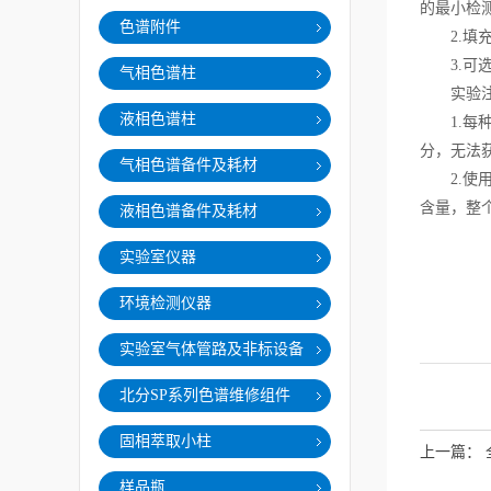
的最小检
色谱附件
2.填充
3.可选
气相色谱柱
实验注
液相色谱柱
1.每种
分，无法
气相色谱备件及耗材
2.使用
含量，整
液相色谱备件及耗材
实验室仪器
环境检测仪器
实验室气体管路及非标设备
北分SP系列色谱维修组件
固相萃取小柱
上一篇：
样品瓶