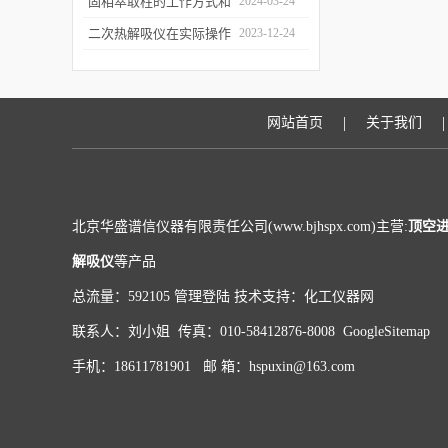
和富集样品中的挥发性成
固相萃取柱的工作方式和
2024-03-24
分
应用场景
二次热解吸仪在实际操作
2023-12-24
过程中的具体事项
|
|
网站首页
关于我们
北京华盛谱信仪器有限责任公司(www.bjhspx.com)主营:
顶空
解吸仪
等产品
总流量：592105
管理登陆
技术支持：
化工仪器网
联系人：刘小姐 传真：010-58412876-8008
GoogleSitemap
手机：18611781901 邮 箱：hspuxin@163.com