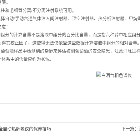
测限。
柱和毛细管分离/不分离注射系统可用。
择自动/手动六通气体注入阀注射器、顶空注射器、热分析注射器、甲烷
意：
组分的计算含量不是溶液中组分的百分比含量，而是指六种醇中相应组分
获得其校正因子，这使得无法仅依靠这些数据计算溶液中组分的相对含量
葡萄酒样品中检测到的杂醇来评估被测葡萄酒的安全隐患，注意消除进样
个体系中的含量应约为40%。
全自动热解吸仪的保养技巧
下一篇：