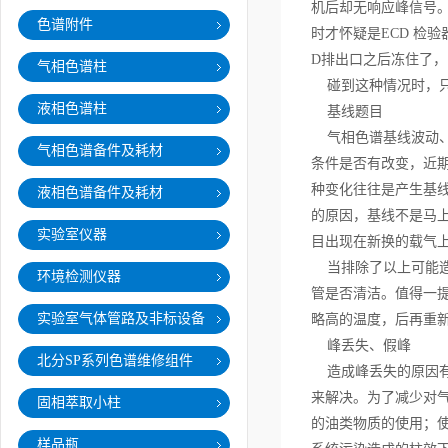
机后却无响应峰信号
色谱附件
时才怀疑是ECD 检验
D排出口之后冻住了，
气相色谱柱
碰到这种情况时，只
液相色谱柱
基线题目
气相色谱基线波动、
气相色谱备件及耗材
条件是否有改变，近
种变化往往是产生基
液相色谱备件及耗材
的原因，基线不是马
实验室仪器
目出现在新换的载气
当排除了以上可能造
环境检测仪器
管是否清洁。值得一
实验室气体管路及非标设备
略高的温度，后再重
峰丢失、假峰
北分SP系列色谱维修组件
造成峰丢失的原因有
来解决。为了减少对
固相萃取小柱
的油类物质的使用；
样品瓶