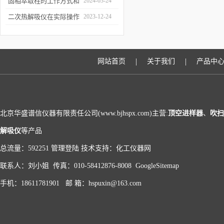
和富集样品中的挥发性成
固相萃取柱的工作方式和
2024-03-24
分
应用场景
二次热解吸仪在实际操作
2023-12-24
过程中的具体事项
|
|
网站首页
关于我们
产品中
北京华盛谱信仪器有限责任公司(www.bjhspx.com)主营:
顶空进样器
、
吹扫
解吸仪
等产品
总流量：592251
管理登陆
技术支持：
化工仪器网
联系人：刘小姐 传真：010-58412876-8008
GoogleSitemap
手机：18611781901 邮 箱：hspuxin@163.com