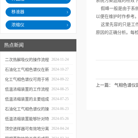
系统污染造成的柱效
假峰一般是由于系统
移液器
以便在维护时作参考
这里先容的只是工作
浓缩仪
原因的正确分析。每
热点新闻
二次热解吸仪的操作流程
2024-11-24
和使用注意事项
石油化工气相色谱仪在新
2024-10-27
材料、新产品的研发中的
化工气相色谱仪可用于将
2024-09-22
上一篇：
气相色谱仪
应用
样品引入色谱柱并推动分
低温浓缩装置的工作流程
2024-08-25
离过程
及使用注意事项
低温浓缩装置的主要组成
2024-07-25
部分及具体工作流程分析
石油化工气相色谱仪的操
2024-06-23
作要点详细分析
低温浓缩装置能够针对特
2024-05-26
定的目标组分进行有效浓
顶空进样器可有效地分离
2024-04-24
缩