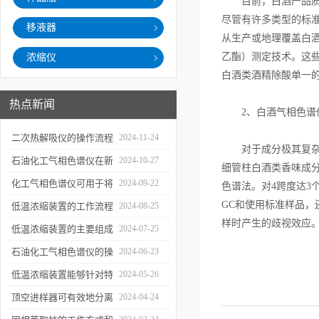
目前，白酒产品质量
尽管有许多类型的标准
移液器
从生产或地理覆盖白
乙酯）测定技术。这
浓缩仪
白酒类酒精除酸单一
热点新闻
2、白酒气相色谱仪
二次热解吸仪的操作流程
2024-11-24
对于成分极其复杂的
和使用注意事项
石油化工气相色谱仪在新
2024-10-27
细管柱白酒类香味成
材料、新产品的研发中的
化工气相色谱仪可用于将
2024-09-22
色谱法。对4跨度达3
应用
GC和使用标准样品
样品引入色谱柱并推动分
低温浓缩装置的工作流程
2024-08-25
样时产生的歧视效应
离过程
及使用注意事项
低温浓缩装置的主要组成
2024-07-25
部分及具体工作流程分析
石油化工气相色谱仪的操
2024-06-23
作要点详细分析
低温浓缩装置能够针对特
2024-05-26
定的目标组分进行有效浓
顶空进样器可有效地分离
2024-04-24
缩