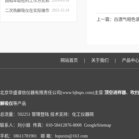
和富集样品中的挥发性成
固相萃取柱的工作方式和
2024-03-24
分
应用场景
二次热解吸仪在实际操作
2023-12-24
上一篇：
白酒气相色
过程中的具体事项
多
|
|
网站首页
关于我们
产品中
北京华盛谱信仪器有限责任公司(www.bjhspx.com)主营:
顶空进样器
、
吹扫
解吸仪
等产品
总流量：592251
管理登陆
技术支持：
化工仪器网
联系人：刘小姐 传真：010-58412876-8008
GoogleSitemap
手机：18611781901 邮 箱：hspuxin@163.com