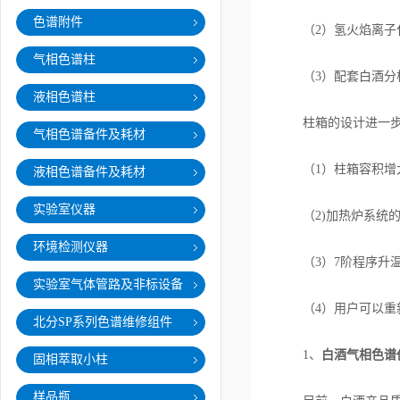
色谱附件
（2）氢火焰离子化
气相色谱柱
（3）配套白酒分析色
液相色谱柱
柱箱的设计进一步改
气相色谱备件及耗材
（1）柱箱容积增大
液相色谱备件及耗材
实验室仪器
（2)加热炉系统的温
环境检测仪器
（3）7阶程序升温，升
实验室气体管路及非标设备
（4）用户可以重新
北分SP系列色谱维修组件
1、
白酒气相色谱
固相萃取小柱
样品瓶