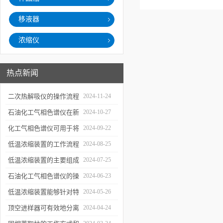
移液器
浓缩仪
热点新闻
二次热解吸仪的操作流程
2024-11-24
和使用注意事项
石油化工气相色谱仪在新
2024-10-27
材料、新产品的研发中的
化工气相色谱仪可用于将
2024-09-22
应用
样品引入色谱柱并推动分
低温浓缩装置的工作流程
2024-08-25
离过程
及使用注意事项
低温浓缩装置的主要组成
2024-07-25
部分及具体工作流程分析
石油化工气相色谱仪的操
2024-06-23
作要点详细分析
低温浓缩装置能够针对特
2024-05-26
定的目标组分进行有效浓
顶空进样器可有效地分离
2024-04-24
缩