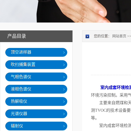
产品目录
您的位置：
网站首页
>
顶空进样器
吹扫捕集装置
气相色谱仪
室内成套环境检
液相色谱仪
环境污染控制。采用气
热解吸仪
主要来自燃煤和天然
测TVOC的技术设
光谱仪器
等。
室内成套环境检测
辐射仪