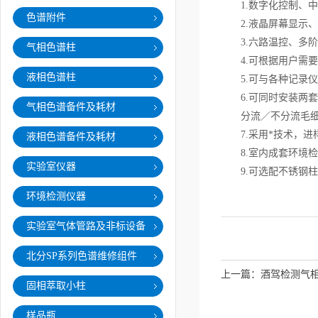
1.数字化控制、中
色谱附件
2.液晶屏幕显示、
3.六路温控、多阶
气相色谱柱
4.可根据用户需要
液相色谱柱
5.可与各种记录仪
6.可同时安装两套
气相色谱备件及耗材
分流／不分流毛细
7.采用*技术，进
液相色谱备件及耗材
8.室内成套环境检
实验室仪器
9.可选配不锈钢柱
环境检测仪器
实验室气体管路及非标设备
北分SP系列色谱维修组件
上一篇：
酒驾检测气
固相萃取小柱
样品瓶