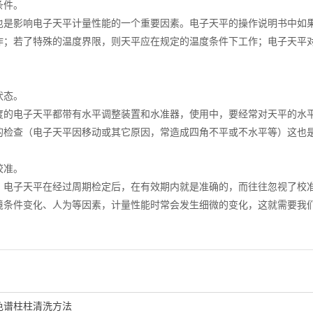
条件。
也是影响电子天平计量性能的一个重要因素。电子天平的操作说明书中如果没
作；若了特殊的温度界限，则天平应在规定的温度条件下工作；电子天平
。
状态。
度的电子天平都带有水平调整装置和水准器，使用中，要经常对天平的水
的检查（电子天平因移动或其它原因，常造成四角不平或不水平等）这也
校准。
，电子天平在经过周期检定后，在有效期内就是准确的，而往往忽视了校
境条件变化、人为等因素，计量性能时常会发生细微的变化，这就需要我
色谱柱柱清洗方法