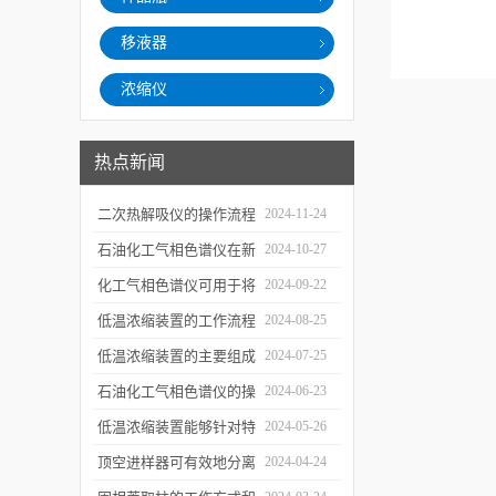
移液器
浓缩仪
热点新闻
二次热解吸仪的操作流程
2024-11-24
和使用注意事项
石油化工气相色谱仪在新
2024-10-27
材料、新产品的研发中的
化工气相色谱仪可用于将
2024-09-22
应用
样品引入色谱柱并推动分
低温浓缩装置的工作流程
2024-08-25
离过程
及使用注意事项
低温浓缩装置的主要组成
2024-07-25
部分及具体工作流程分析
石油化工气相色谱仪的操
2024-06-23
作要点详细分析
低温浓缩装置能够针对特
2024-05-26
定的目标组分进行有效浓
顶空进样器可有效地分离
2024-04-24
缩