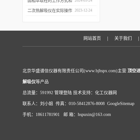
和富集样品中的挥发性成
固相萃取柱的工作方式和
2024-03-24
分
应用场景
二次热解吸仪在实际操作
2023-12-24
过程中的具体事项
|
|
网站首页
关于我们
北京华盛谱信仪器有限责任公司(www.bjhspx.com)主营:
顶空
解吸仪
等产品
总流量：591992
管理登陆
技术支持：
化工仪器网
联系人：刘小姐 传真：010-58412876-8008
GoogleSitemap
手机：18611781901 邮 箱：hspuxin@163.com