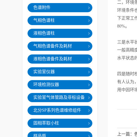
二，环境
色谱附件
环境条件
下正常工
气相色谱柱
80%
液相色谱柱
三是水平
气相色谱备件及耗材
一般高精
水平状态
液相色谱备件及耗材
实验室仪器
四是随时
有人认为
环境检测仪器
用中因环
实验室气体管路及非标设备
北分SP系列色谱维修组件
固相萃取小柱
上一篇：
样品瓶