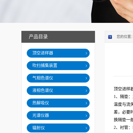
产品目录
您的位置
顶空进样器
吹扫捕集装置
气相色谱仪
顶空进样
液相色谱仪
1、隔垫：
热解吸仪
温度与流
差，必要
光谱仪器
换隔垫一
2
、衬管：
辐射仪