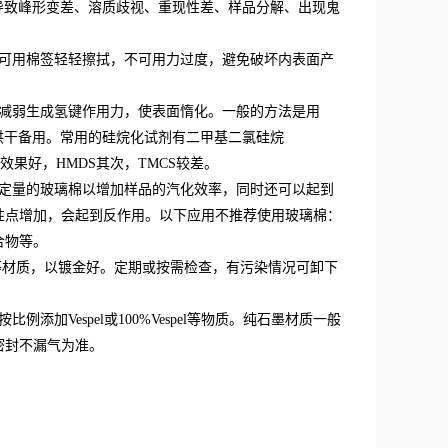
导致峰形变差、溶质歧视、重现性差、样品分解、出现鬼
可用棉签轻轻擦拭，不可用力过度，避免破坏内表面产
减弱生成氢键作用力，使表面惰化。一般的方法是用
，烘干备用。常用的硅烷化试剂有二甲基二氯硅烷
效果好，HMDS其次，TMCS较差。
定量的玻璃棉以增加样品的汽化效率，同时还可以起到
性点增加，会起到反作用。以下应用不推荐使用玻璃棉：
合物等。
等材质，以镀金好。定期或按需检查，有污染情况可卸下
Vespel或100%Vespel等物质。纯石墨材质一般
密封不漏气为准。