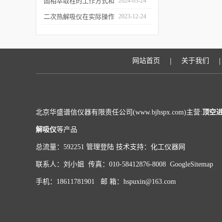
和富集样品中的挥发性成
固相萃取柱的工作方式和
2024-03-24
分
应用场景
二次热解吸仪在实际操作
2023-12-24
过程中的具体事项
|
|
网站首页
关于我们
北京华盛谱信仪器有限责任公司(www.bjhspx.com)主营:
顶空
解吸仪
等产品
总流量：592251
管理登陆
技术支持：
化工仪器网
联系人：刘小姐 传真：010-58412876-8008
GoogleSitemap
手机：18611781901 邮 箱：hspuxin@163.com