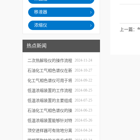
移液器
浓缩仪
上一篇：
热点新闻
二次热解吸仪的操作流程
2024-11-24
和使用注意事项
石油化工气相色谱仪在新
2024-10-27
材料、新产品的研发中的
化工气相色谱仪可用于将
2024-09-22
应用
样品引入色谱柱并推动分
低温浓缩装置的工作流程
2024-08-25
离过程
及使用注意事项
低温浓缩装置的主要组成
2024-07-25
部分及具体工作流程分析
石油化工气相色谱仪的操
2024-06-23
作要点详细分析
低温浓缩装置能够针对特
2024-05-26
定的目标组分进行有效浓
顶空进样器可有效地分离
2024-04-24
缩