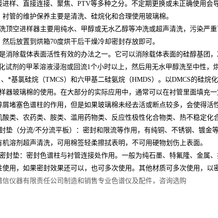
接进样、直接连接、聚焦、PTV等多种之分。不定期更换或未正确使用会
。衬管的维护保养主要是清洗、硅烷化和合理使用玻璃棉。
洗顶空进样器主要用纯水、甲醇或无水乙醇等冲洗或超声清洗，污染严重
，然后放置到烘箱70度烘干后干燥冷却密封存放即可。
是消除载体表面活性有效的办法之一。它可以消除载体表面的硅醇基团，
硅烷化试剂的甲苯溶液浸泡或回流1个小时以上，然后用无水甲醇洗至中性
）、*基氯硅烷（TMCS）和六甲基二硅氨烷（HMDS）。以DMCS的硅烷化
样器玻璃棉的使用。在大部分的实际应用中，通常可以在衬管里面填充一
碎屑堵塞色谱柱的作用，但是如果玻璃棉未经去活或断点较多，会使得活
机酸类、农药类、胺类、滥用药物类、反应性极性化合物类、热不稳定化
封垫（分流/不分流平板）：密封和限流等作用，有纯铜、不锈钢、镀金
有机溶剂超声清洗，可用棉签轻柔擦拭表明，不可用硬物划伤上表面。
密封垫：密封色谱柱与衬管连接处作用。一般为纯石墨、特氟隆、金属、按比例添加
性使用，如果密封效果还可以，也可多次使用。其他材质可多次使用，以
谱信仪器有限责任公司制造和销售
专业色谱仪及配件
，咨询选购