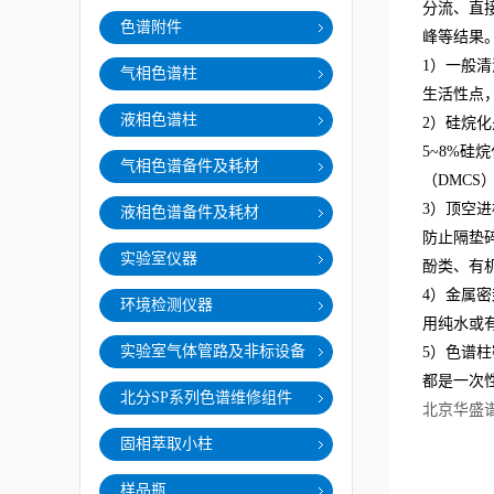
分流、直
色谱附件
峰等结果
1
）一般清
气相色谱柱
生活性点
液相色谱柱
2
）硅烷化
5~8%
气相色谱备件及耗材
（DMCS
3
）顶空进
液相色谱备件及耗材
防止隔垫
实验室仪器
酚类、有
4
）金属密
环境检测仪器
用纯水或
实验室气体管路及非标设备
5
）色谱柱
都是一次
北分SP系列色谱维修组件
北京华盛
固相萃取小柱
样品瓶