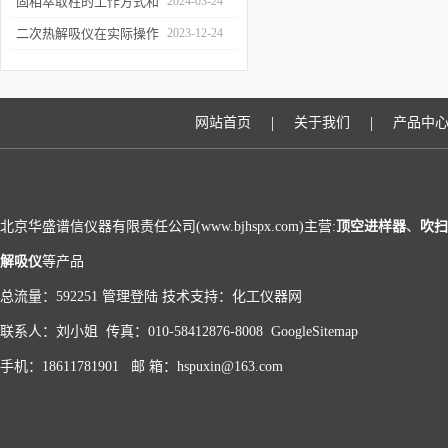
和富集样品中的挥发性成
固相萃取柱的工作方式和
2024-03-24
分
应用场景
二次热解吸仪在实际操作
2023-12-24
过程中的具体事项
|
|
网站首页
关于我们
产品中
北京华盛谱信仪器有限责任公司(www.bjhspx.com)主营:
顶空进样器
、
吹扫
解吸仪
等产品
总流量：592251
管理登陆
技术支持：
化工仪器网
联系人：刘小姐 传真：010-58412876-8008
GoogleSitemap
手机：18611781901 邮 箱：hspuxin@163.com