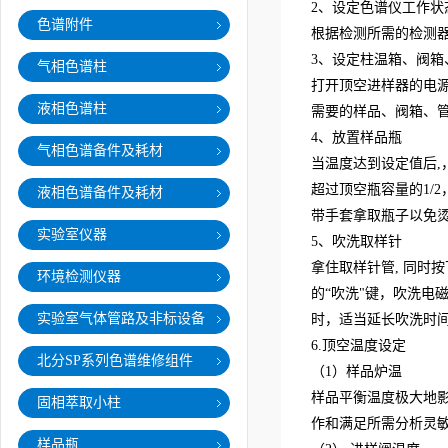
2、设定色谱仪工作状
色谱附件
根据检测所需的检测
3、设定柱温箱、阀箱
气相色谱柱
打开顶空进样器的电源
液相色谱柱
需要的样品、阀箱、管
4、放置样品瓶
气相色谱备件及耗材
当温度达到设定值后,
超过顶空瓶容量的1/
液相色谱备件及耗材
带手套拿取瓶子以免
实验室仪器
5、吹洗取样针
拿住取样针管, 同时
环境检测仪器
的“吹洗"键，吹洗电
实验室气体管路及非标设备
时，适当延长吹洗时
6.顶空温度设定
北分SP系列色谱维修组件
（1）样品炉温
样品平衡温度极大地
固相萃取小柱
作和满足所需分析灵
样品瓶