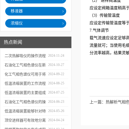
（2） 进样阀温度
应设定阀箱温度稍高于
移液器
（3）传输管温度
应设定传输管温度等于
浓缩仪
7.气体调节
载气流速应设定足够高
热点新闻
流量就可；当使用毛
分流率越高，结果灵敏
二次热解吸仪的操作流程
2024-11-24
和使用注意事项
石油化工气相色谱仪在新
2024-10-27
材料、新产品的研发中的
化工气相色谱仪可用于将
2024-09-22
应用
样品引入色谱柱并推动分
低温浓缩装置的工作流程
2024-08-25
离过程
及使用注意事项
低温浓缩装置的主要组成
2024-07-25
部分及具体工作流程分析
石油化工气相色谱仪的操
2024-06-23
上一篇：
热解析气相
作要点详细分析
低温浓缩装置能够针对特
2024-05-26
定的目标组分进行有效浓
顶空进样器可有效地分离
2024-04-24
缩