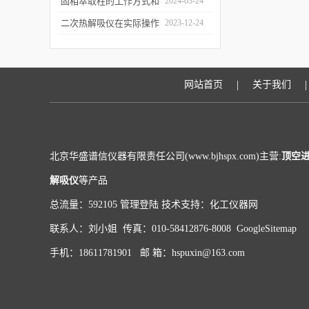
和富集样品中的挥发性成
固相萃取柱的工作方式和
2024-03-24
分
应用场景
二次热解吸仪在实际操作
2023-12-24
过程中的具体事项
|
|
网站首页
关于我们
北京华盛谱信仪器有限责任公司(www.bjhspx.com)主营:
顶空
解吸仪
等产品
总流量：592105
管理登陆
技术支持：
化工仪器网
联系人：刘小姐 传真：010-58412876-8008
GoogleSitemap
手机：18611781901 邮 箱：hspuxin@163.com