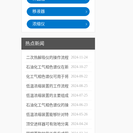
移液器
浓缩仪
热点新闻
二次热解吸仪的操作流程
2024-11-24
和使用注意事项
石油化工气相色谱仪在新
2024-10-27
材料、新产品的研发中的
化工气相色谱仪可用于将
2024-09-22
应用
样品引入色谱柱并推动分
低温浓缩装置的工作流程
2024-08-25
离过程
及使用注意事项
低温浓缩装置的主要组成
2024-07-25
部分及具体工作流程分析
石油化工气相色谱仪的操
2024-06-23
作要点详细分析
低温浓缩装置能够针对特
2024-05-26
定的目标组分进行有效浓
顶空进样器可有效地分离
2024-04-24
缩