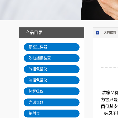
产品目录
您的位置
顶空进样器
吹扫捕集装置
气相色谱仪
液相色谱仪
热解吸仪
烘箱又
为它只是
光谱仪器
菌但其安
鼓风干
辐射仪