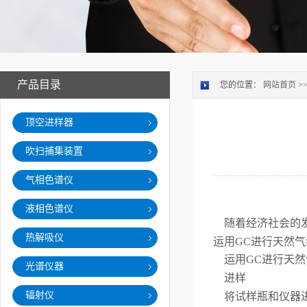
产品目录
您的位置：
网站首页
>
顶空进样器
吹扫捕集装置
气相色谱仪
液相色谱仪
随着经济社会的
热解吸仪
运用GC进行天然
运用GC进行天
光谱仪器
进样
辐射仪
将试样瓶和仪器