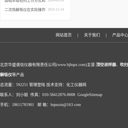
和富集样品中的挥发性成
固相萃取柱的工作方式和
2024-03-24
分
应用场景
二次热解吸仪在实际操作
2023-12-24
过程中的具体事项
|
|
网站首页
关于我们
产品中
北京华盛谱信仪器有限责任公司(www.bjhspx.com)主营:
顶空进样器
、
吹扫
解吸仪
等产品
总流量：592251
管理登陆
技术支持：
化工仪器网
联系人：刘小姐 传真：010-58412876-8008
GoogleSitemap
手机：18611781901 邮 箱：hspuxin@163.com