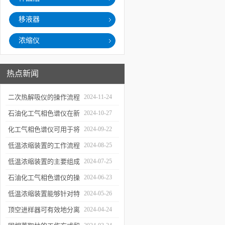
移液器
浓缩仪
热点新闻
二次热解吸仪的操作流程
2024-11-24
和使用注意事项
石油化工气相色谱仪在新
2024-10-27
材料、新产品的研发中的
化工气相色谱仪可用于将
2024-09-22
应用
样品引入色谱柱并推动分
低温浓缩装置的工作流程
2024-08-25
离过程
及使用注意事项
低温浓缩装置的主要组成
2024-07-25
部分及具体工作流程分析
石油化工气相色谱仪的操
2024-06-23
作要点详细分析
低温浓缩装置能够针对特
2024-05-26
定的目标组分进行有效浓
顶空进样器可有效地分离
2024-04-24
缩