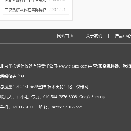
和富集样品中的挥发性成
固相萃取柱的工作方式和
2024-03-24
分
应用场景
二次热解吸仪在实际操作
2023-12-24
过程中的具体事项
|
|
网站首页
关于我们
产品中
北京华盛谱信仪器有限责任公司(www.bjhspx.com)主营:
顶空进样器
、
吹扫
解吸仪
等产品
总流量：592461
管理登陆
技术支持：
化工仪器网
联系人：刘小姐 传真：010-58412876-8008
GoogleSitemap
手机：18611781901 邮 箱：hspuxin@163.com