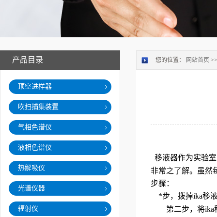
产品目录
您的位置：
网站首页
>
顶空进样器
吹扫捕集装置
气相色谱仪
液相色谱仪
移液器作为实验室
热解吸仪
非常之了解。虽然
步骤：
光谱仪器
*步，拨掉ika
辐射仪
第二步，将ika