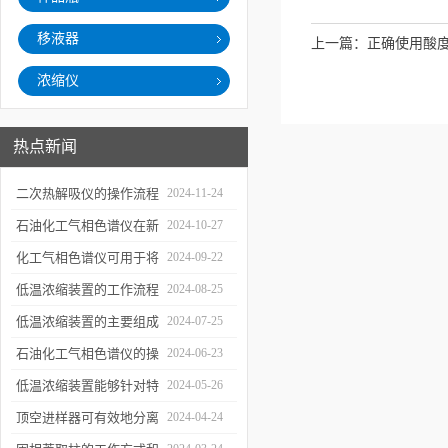
移液器
上一篇：
正确使用酸
浓缩仪
热点新闻
二次热解吸仪的操作流程
2024-11-24
和使用注意事项
石油化工气相色谱仪在新
2024-10-27
材料、新产品的研发中的
化工气相色谱仪可用于将
2024-09-22
应用
样品引入色谱柱并推动分
低温浓缩装置的工作流程
2024-08-25
离过程
及使用注意事项
低温浓缩装置的主要组成
2024-07-25
部分及具体工作流程分析
石油化工气相色谱仪的操
2024-06-23
作要点详细分析
低温浓缩装置能够针对特
2024-05-26
定的目标组分进行有效浓
顶空进样器可有效地分离
2024-04-24
缩