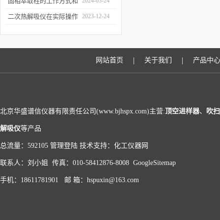
和富集样品中的挥发性成
固相萃取柱的工作方式和
2024-03-24
分
应用场景
二次热解吸仪在实际操作
2023-12-24
过程中的具体事项
|
|
网站首页
关于我们
产品中
北京华盛谱信仪器有限责任公司(www.bjhspx.com)主营:
顶空进样器
、
吹扫
解吸仪
等产品
总流量：592105
管理登陆
技术支持：
化工仪器网
联系人：刘小姐 传真：010-58412876-8008
GoogleSitemap
手机：18611781901 邮 箱：hspuxin@163.com