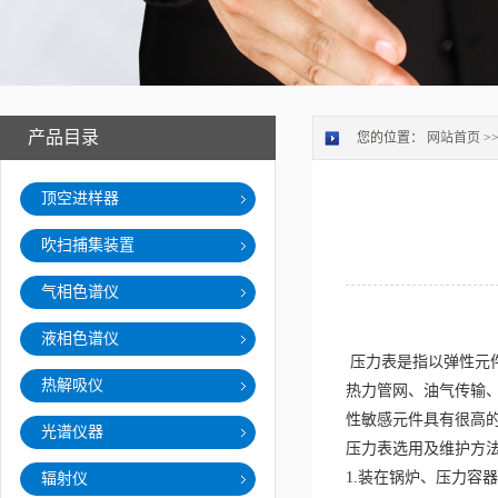
产品目录
您的位置：
网站首页
>
顶空进样器
吹扫捕集装置
气相色谱仪
液相色谱仪
压力表是指以弹性元
热解吸仪
热力管网、油气传输
性敏感元件具有很高
光谱仪器
压力表选用及维护方
1.
装在锅炉、压力容器
辐射仪