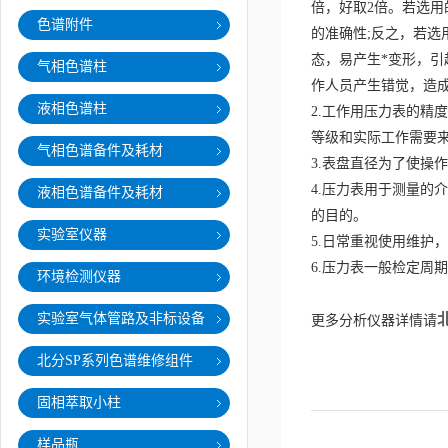
倍，好取2倍。若选
色谱附件
的准确性;反之，若
态，易产生*变形，
气相色谱柱
作人员产生错觉，造成
液相色谱柱
2.
工作用压力表的精度
等级和实际工作需要
气相色谱备件及耗材
3.
表盘直径为了使操作
4.
压力表用于测量的介
液相色谱备件及耗材
的目的。
实验室仪器
5.
日常重视使用维护，
6.
压力表一般检定周期
环境检测仪器
实验室气体管路及非标设备
更多分析仪器详情请
北分SP系列色谱维修组件
固相萃取小柱
样品瓶