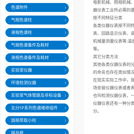
电影机械、照相机械
色谱附件
器仪表工业所必需的
按不同特征分类
气相色谱柱
各类仪器仪表按不同
液相色谱柱
表、回路显示仪表、
机械量测量仪表等;温
气相色谱备件及耗材
等。
其它分类方法
液相色谱备件及耗材
其他各类仪器仪表的
实验室仪器
的命名也存在类似情
在现实实际工作中，
环境检测仪器
场安装仪器仪表或者
实验室气体管路及非标设备
也叫检测仪器仪表，
仪器仪表还有一种分
北分SP系列色谱维修组件
分。
固相萃取小柱
样品瓶