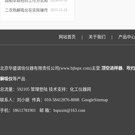
和富集样品中的挥发性成
固相萃取柱的工作方式和
2024-03-24
分
应用场景
二次热解吸仪在实际操作
2023-12-24
过程中的具体事项
|
|
网站首页
关于我们
产品中
北京华盛谱信仪器有限责任公司(www.bjhspx.com)主营:
顶空进样器
、
吹扫
解吸仪
等产品
总流量：592105
管理登陆
技术支持：
化工仪器网
联系人：刘小姐 传真：010-58412876-8008
GoogleSitemap
手机：18611781901 邮 箱：hspuxin@163.com