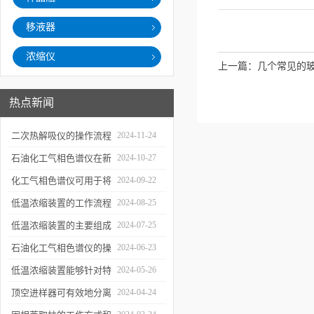
移液器
浓缩仪
上一篇：
几个常见的
热点新闻
二次热解吸仪的操作流程
2024-11-24
和使用注意事项
石油化工气相色谱仪在新
2024-10-27
材料、新产品的研发中的
化工气相色谱仪可用于将
2024-09-22
应用
样品引入色谱柱并推动分
低温浓缩装置的工作流程
2024-08-25
离过程
及使用注意事项
低温浓缩装置的主要组成
2024-07-25
部分及具体工作流程分析
石油化工气相色谱仪的操
2024-06-23
作要点详细分析
低温浓缩装置能够针对特
2024-05-26
定的目标组分进行有效浓
顶空进样器可有效地分离
2024-04-24
缩