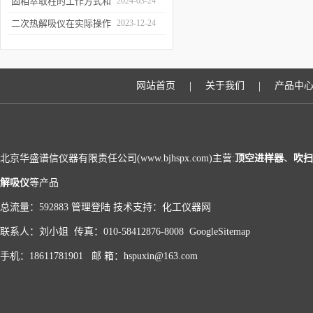
和富集样品中的挥发性成
固相萃取柱的工作方式和
2024-03-24
分
应用场景
二次热解吸仪在实际操作
2023-12-24
过程中的具体事项
|
|
网站首页
关于我们
产品中
北京华盛谱信仪器有限责任公司(www.bjhspx.com)主营:
顶空进样器
、
吹扫
解吸仪
等产品
总流量：592883
管理登陆
技术支持：
化工仪器网
联系人：刘小姐 传真：010-58412876-8008
GoogleSitemap
手机：18611781901 邮 箱：hspuxin@163.com