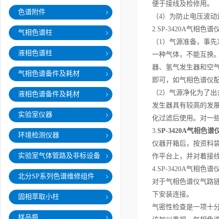
便于接线及检修用。
色谱附件
（4）为防止电压波动
2.SP-3420A气相
气相色谱柱
（1）气源准备，事
液相色谱柱
一种气体，不能互换
器、氢气发生器和空气
气相色谱备件及耗材
即可，如气相色谱仪配
（2）气源净化为了
液相色谱备件及耗材
发生器具有较高的发
实验室仪器
化过滤后使用。对一
3.
SP-3420A气相色谱
环境检测仪器
仪器开箱后，按资料
实验室气体管路及非标设备
作平台上，并对着接
4.SP-3420A气相
北分SP系列色谱维修组件
对于气相色谱仪气路
下安装连接。
固相萃取小柱
气密性检查是一项十
样品瓶