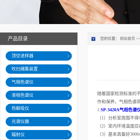
产品目录
您的位置：
网站首页
>
顶空进样器
吹扫捕集装置
气相色谱仪
随着国家检测标准的不
液相色谱仪
作和保养，气相色谱
热解吸仪
1.
SP-3420A气相色谱
（1）分析室周围不
光谱仪器
（2）室内环境温度应
（3）基本具备好300
辐射仪