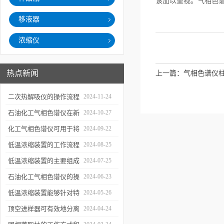
该加以重视。气相色
移液器
浓缩仪
热点新闻
上一篇：
气相色谱仪
二次热解吸仪的操作流程
2024-11-24
和使用注意事项
石油化工气相色谱仪在新
2024-10-27
材料、新产品的研发中的
化工气相色谱仪可用于将
2024-09-22
应用
样品引入色谱柱并推动分
低温浓缩装置的工作流程
2024-08-25
离过程
及使用注意事项
低温浓缩装置的主要组成
2024-07-25
部分及具体工作流程分析
石油化工气相色谱仪的操
2024-06-23
作要点详细分析
低温浓缩装置能够针对特
2024-05-26
定的目标组分进行有效浓
顶空进样器可有效地分离
2024-04-24
缩