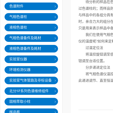
待分析的样品在色谱
色谱附件
过色谱柱的；而样品
与样品中的各组分具
气相色谱柱
时，亲合力大的组分
液相色谱柱
只是用来表示样品中
我们在使用气相色谱
气相色谱备件及耗材
仪的温度呢?如何来定
过温定位法
液相色谱备件及耗材
将温控旋钮调至低于
实验室仪器
钮调至台适位置。
分步递进定位法
环境检测仪器
将气相色谱仪温控旋
实验室气体管路及非标设备
此递进调节、直至恒
北分SP系列色谱维修组件
固相萃取小柱
样品瓶