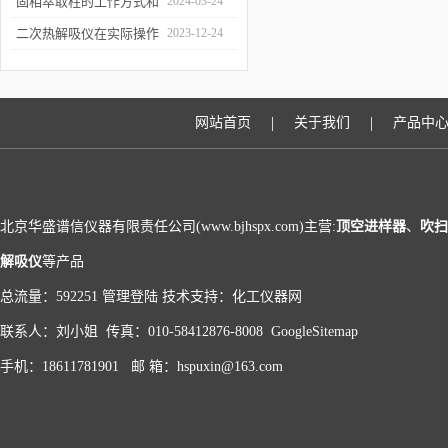
和富集样品中的挥发性成
固相萃取柱的工作方式和
2024-03-24
分
应用场景
二次热解吸仪在实际操作
2023-12-24
过程中的具体事项
|
|
网站首页
关于我们
产品中
北京华盛谱信仪器有限责任公司(www.bjhspx.com)主营:
顶空进样器
、
吹扫
解吸仪
等产品
总流量：592251
管理登陆
技术支持：
化工仪器网
联系人：刘小姐 传真：010-58412876-8008
GoogleSitemap
手机：18611781901 邮 箱：hspuxin@163.com