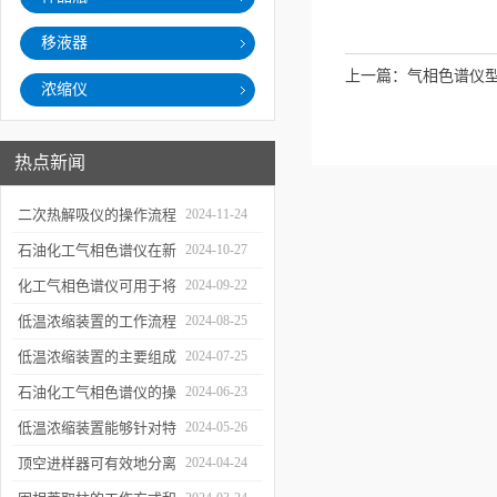
移液器
上一篇：
气相色谱仪
浓缩仪
热点新闻
二次热解吸仪的操作流程
2024-11-24
和使用注意事项
石油化工气相色谱仪在新
2024-10-27
材料、新产品的研发中的
化工气相色谱仪可用于将
2024-09-22
应用
样品引入色谱柱并推动分
低温浓缩装置的工作流程
2024-08-25
离过程
及使用注意事项
低温浓缩装置的主要组成
2024-07-25
部分及具体工作流程分析
石油化工气相色谱仪的操
2024-06-23
作要点详细分析
低温浓缩装置能够针对特
2024-05-26
定的目标组分进行有效浓
顶空进样器可有效地分离
2024-04-24
缩